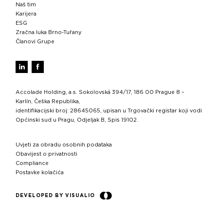
Naš tim
Karijera
ESG
Zračna luka Brno-Tuřany
Članovi Grupe
Accolade Holding, a.s. Sokolovská 394/17, 186 00 Prague 8 –
Karlín, Češka Republika,
identifikacijski broj: 28645065, upisan u Trgovački registar koji vodi
Općinski sud u Pragu, Odjeljak B, Spis 19102.
Uvjeti za obradu osobnih podataka
Obavijest o privatnosti
Compliance
Postavke kolačića
DEVELOPED BY VISUALIO