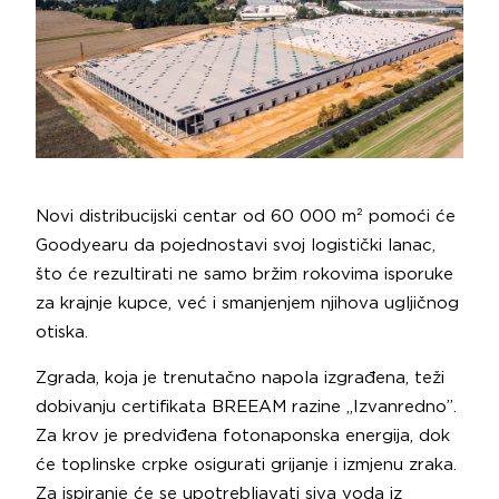
Novi distribucijski centar od 60 000 m² pomoći će
Goodyearu da pojednostavi svoj logistički lanac,
što će rezultirati ne samo bržim rokovima isporuke
za krajnje kupce, već i smanjenjem njihova ugljičnog
otiska.
Zgrada, koja je trenutačno napola izgrađena, teži
dobivanju certifikata BREEAM razine „Izvanredno”.
Za krov je predviđena fotonaponska energija, dok
će toplinske crpke osigurati grijanje i izmjenu zraka.
Za ispiranje će se upotrebljavati siva voda iz