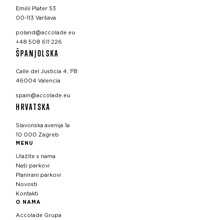
Emilii Plater 53
00-113 Varšava
poland@accolade.eu
+48 508 611 226
ŠPANJOLSKA
Calle del Justicia 4, 1ºB
46004 Valencia
spain@accolade.eu
HRVATSKA
Slavonska avenija 1a
10 000 Zagreb
MENU
Ulažite s nama
Naši parkovi
Planirani parkovi
Novosti
Kontakti
O NAMA
Accolade Grupa