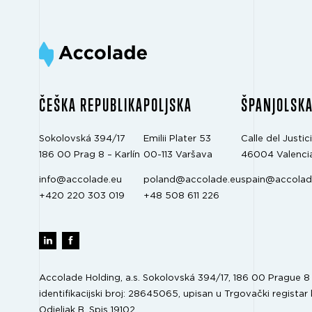
ČEŠKA REPUBLIKA
POLJSKA
ŠPANJOLSK
Sokolovská 394/17
Emilii Plater 53
Calle del Justici
186 00 Prag 8 – Karlín
00-113 Varšava
46004 Valenci
info@accolade.eu
poland@accolade.eu
spain@accolad
+420 220 303 019
+48 508 611 226
Accolade Holding, a.s. Sokolovská 394/17, 186 00 Prague 8 –
identifikacijski broj: 28645065, upisan u Trgovački registar 
Odjeljak B, Spis 19102.