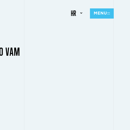
HR
MENU
MO VAM