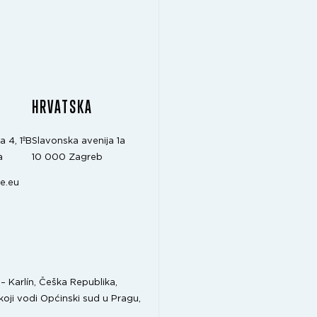
A
HRVATSKA
a 4, 1ºB
Slavonska avenija 1a
a
10 000 Zagreb
e.eu
 Karlín, Češka Republika,
koji vodi Općinski sud u Pragu,