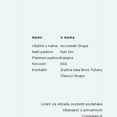
MENU
O NAMA
Ulažite s nama
Accolade Grupa
Naši parkovi
Naš tim
Planirani parkovi
Karijera
Novosti
ESG
Kontakti
Zračna luka Brno-Tuřany
Članovi Grupe
Uvjeti za obradu osobnih podataka
Obavijest o privatnosti
Compliance