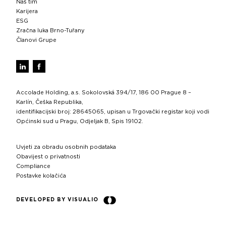
Naš tim
Karijera
ESG
Zračna luka Brno-Tuřany
Članovi Grupe
Accolade Holding, a.s. Sokolovská 394/17, 186 00 Prague 8 –
Karlín, Češka Republika,
identifikacijski broj: 28645065, upisan u Trgovački registar koji vodi
Općinski sud u Pragu, Odjeljak B, Spis 19102.
Uvjeti za obradu osobnih podataka
Obavijest o privatnosti
Compliance
Postavke kolačića
DEVELOPED BY VISUALIO