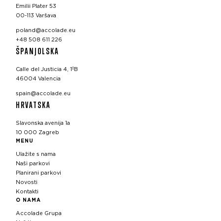
Emilii Plater 53
00-113 Varšava
poland@accolade.eu
+48 508 611 226
ŠPANJOLSKA
Calle del Justicia 4, 1ºB
46004 Valencia
spain@accolade.eu
HRVATSKA
Slavonska avenija 1a
10 000 Zagreb
MENU
Ulažite s nama
Naši parkovi
Planirani parkovi
Novosti
Kontakti
O NAMA
Accolade Grupa