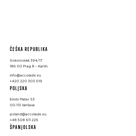
ČEŠKA REPUBLIKA
Sokolovská 394/17
186 00 Prag 8 – Karlín
info@accolade.eu
+420 220 303 019
POLJSKA
Emilii Plater 53
00-113 Varšava
poland@accolade.eu
+48 508 611 226
ŠPANJOLSKA