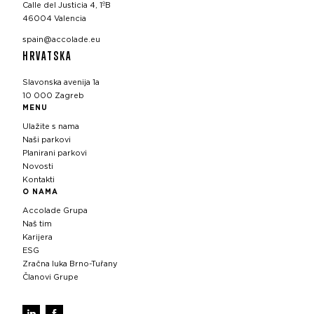
Calle del Justicia 4, 1ºB
46004 Valencia
spain@accolade.eu
HRVATSKA
Slavonska avenija 1a
10 000 Zagreb
MENU
Ulažite s nama
Naši parkovi
Planirani parkovi
Novosti
Kontakti
O NAMA
Accolade Grupa
Naš tim
Karijera
ESG
Zračna luka Brno-Tuřany
Članovi Grupe