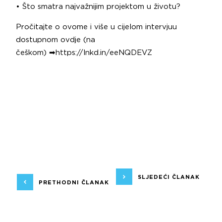
• Što smatra najvažnijim projektom u životu?
Pročitajte o ovome i više u cijelom intervjuu
dostupnom ovdje (na
češkom) ➡
https://lnkd.in/eeNQDEVZ
SLJEDEĆI ČLANAK
PRETHODNI ČLANAK