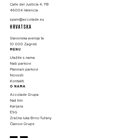
Calle del Justicia 4, 1ºB
46004 Valencia
spain@accolade.eu
HRVATSKA
Slavonska avenija 1a
10 000 Zagreb
MENU
Ulažite s nama
Naši parkovi
Planirani parkovi
Novosti
Kontakti
O NAMA
Accolade Grupa
Naš tim
Karijera
ESG
Zračna luka Brno-Tuřany
Članovi Grupe