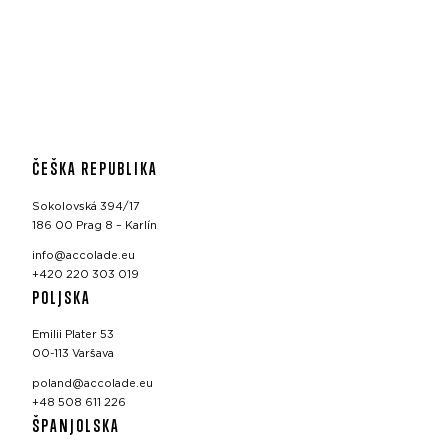
ČEŠKA REPUBLIKA
Sokolovská 394/17
186 00 Prag 8 – Karlín
info@accolade.eu
+420 220 303 019
POLJSKA
Emilii Plater 53
00-113 Varšava
poland@accolade.eu
+48 508 611 226
ŠPANJOLSKA