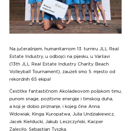
Na jučerašnjem, humanitarnom 13. turniru JLL Real
Estate Industry, u odbojci na pijesku, u Varšavi
(13th
JLL
Real Estate Industry Charity Beach
Volleyball Tournament), zauzeli smo 5. mjesto od
rekordnih 65 ekipa!
Čestitke fantastičnom Akoladeovom poljskom timu,
punom snage, pozitivne energije i timskog duha,
a koji je dobio priznanje, i kojeg čine Anna
Wdowiak, Kinga Kuropatwa, Julia Undziakiewicz,
Jacek Kiełducki, Jakub Leszczyński, Kacper
Zaleciło, Sebastian Tyszka.