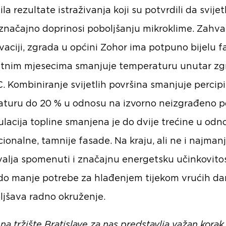
tila rezultate istraživanja koji su potvrdili da svijet
značajno doprinosi poboljšanju mikroklime. Zahval
ovaciji, zgrada u općini Zohor ima potpuno bijelu f
jetnim mjesecima smanjuje temperaturu unutar z
°C. Kombiniranje svijetlih površina smanjuje percip
turu do 20 % u odnosu na izvorno neizgrađeno p
lacija topline smanjena je do dvije trećine u odn
ionalne, tamnije fasade. Na kraju, ali ne i najman
valja spomenuti i značajnu energetsku učinkovitos
do manje potrebe za hlađenjem tijekom vrućih d
ljšava radno okruženje.
na tržište Bratislave za nas predstavlja važan korak