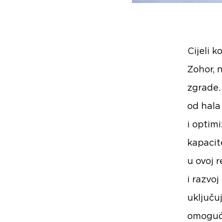
Cijeli k
Zohor, n
zgrade.
od hala
i optimi
kapacit
u ovoj r
i razvo
uključuj
omoguća