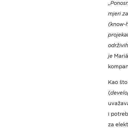
„Ponosn
mjeri z
(know-h
projeka
održivih
je
Marián
kompani
Kao što
(
develo
uvažava
i potre
za elekt