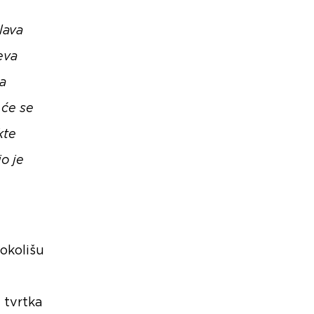
lava
eva
a
 će se
kte
io je
okolišu
a tvrtka