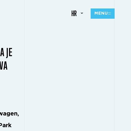
HR
MENU
A JE
VA
wagen,
Park