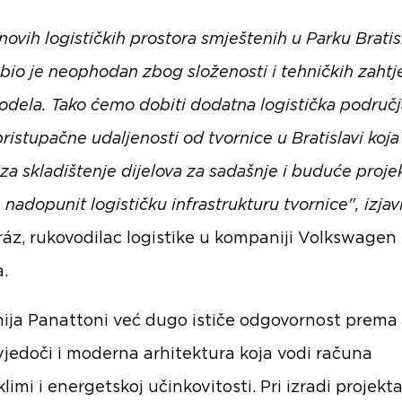
ovih logističkih prostora smještenih u Parku Bratis
I bio je neophodan zbog složenosti i tehničkih zahtj
odela. Tako ćemo dobiti dodatna logistička područj
ristupačne udaljenosti od tvornice u Bratislavi koja
i za skladištenje dijelova za sadašnje i buduće proje
e nadopunit logističku infrastrukturu tvornice", izjav
ráz, rukovodilac logistike u kompaniji Volkswagen
a.
ja Panattoni već dugo ističe odgovornost prema 
jedoči i moderna arhitektura koja vodi računa
limi i energetskoj učinkovitosti. Pri izradi projekt