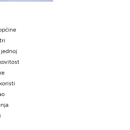
 općine
tri
 jednoj
kovitost
ke
oristi
ao
enja
i