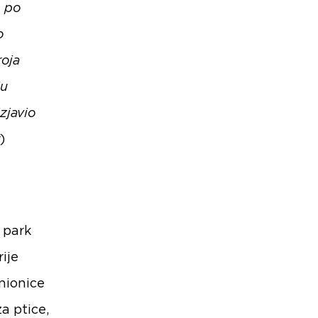
e po
o
roja
ju
izjavio
)
i park
ije
unionice
a ptice,