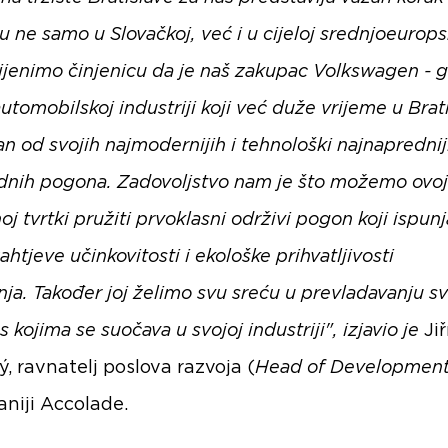
u ne samo u Slovačkoj, već i u cijeloj srednjoeurops
Cijenimo činjenicu da je naš zakupac Volkswagen - g
automobilskoj industriji koji već duže vrijeme u Brati
n od svojih najmodernijih i tehnološki najnaprednij
dnih pogona. Zadovoljstvo nam je što možemo ovoj
oj tvrtki pružiti prvoklasni održivi pogon koji ispun
ahtjeve učinkovitosti i ekološke prihvatljivosti
nja. Također joj želimo svu sreću u prevladavanju sv
s ​​kojima se suočava u svojoj industriji", izjavio je
Jiř
ý, ravnatelj poslova razvoja (
Head of Developmen
niji Accolade.