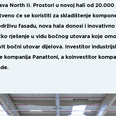
ava North II. Prostori u novoj hali od 20.000
tveno će se koristiti za skladištenje kompone
održivu fasadu, nova hala donosi i inovativno
ičko rješenje u vidu bočnog utovara koje om
it bočni utovar dijelova. Investitor industrij
je kompanija Panattoni, a koinvestitor kompa
de.