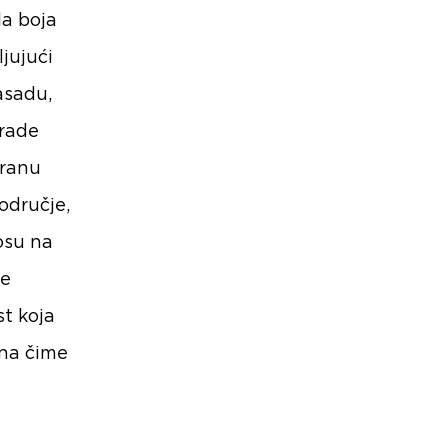
la boja
jujući
asadu,
grade
iranu
odručje,
osu na
je
t koja
ana čime