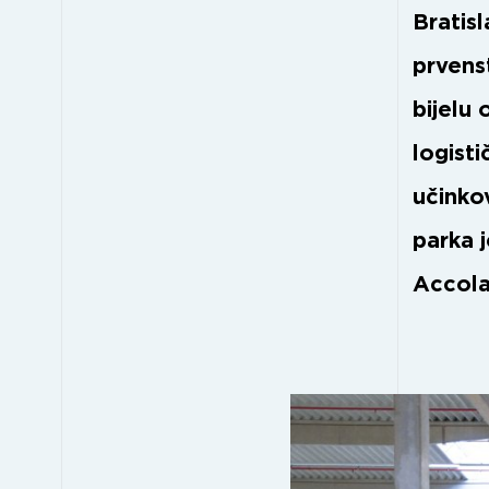
Bratisl
prvens
bijelu 
logist
učinkov
parka 
Accola