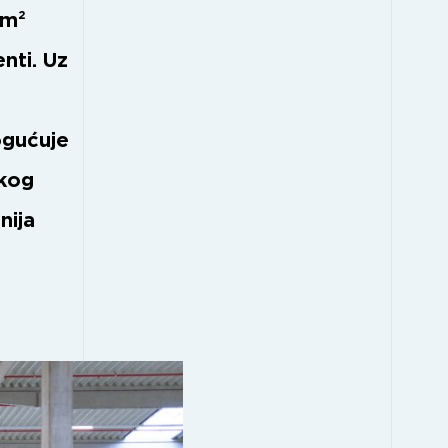
 m²
nti. Uz
ogućuje
skog
nija