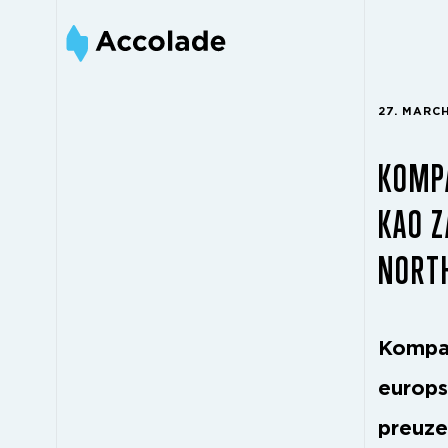
27. MARC
KOMPA
KAO Z
NORTH
Kompan
europs
preuze