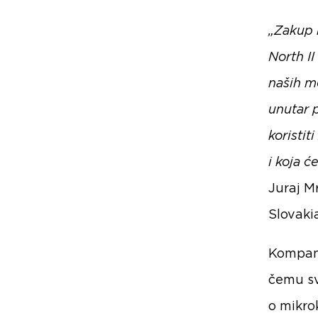
„Zakup n
North I
naših m
unutar p
koristit
i koja ć
Juraj M
Slovaki
Kompani
čemu sv
o mikrok