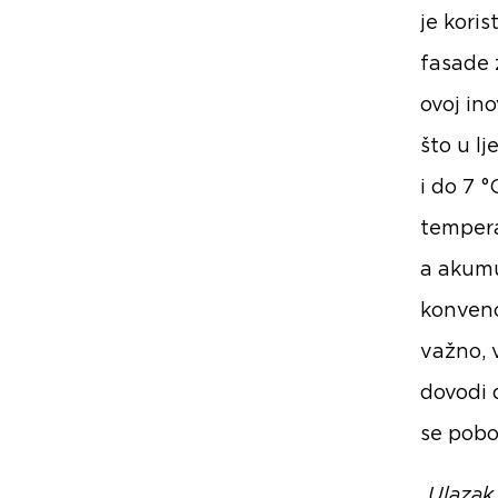
je koris
fasade 
ovoj in
što u l
i do 7 
tempera
a akumu
konvenc
važno, 
dovodi 
se pobo
„Ulazak 