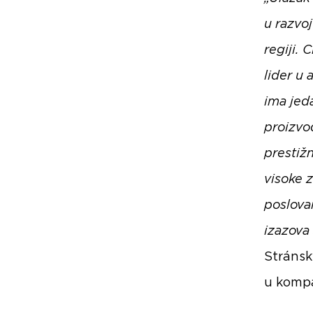
u razvoj
regiji. 
lider u 
ima jeda
proizvo
prestižn
visoke z
poslova
izazova 
Stránsk
u kompa