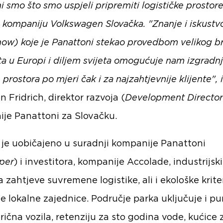
i smo što smo uspjeli pripremiti logističke prostor
a kompaniju Volkswagen Slovačka. "Znanje i iskustv
ow) koje je Panattoni stekao provedbom velikog b
ta u Europi i diljem svijeta omogućuje nam izgradn
 prostora po mjeri čak i za najzahtjevnije klijente", 
 Fridrich, direktor razvoja (
Development Director
je Panattoni za Slovačku.
 je uobičajeno u suradnji kompanije Panattoni
per
) i investitora, kompanije Accolade, industrijsk
 zahtjeve suvremene logistike, ali i ekološke kriter
be lokalne zajednice. Područje parka uključuje i p
rična vozila, retenziju za sto godina vode, kućice z