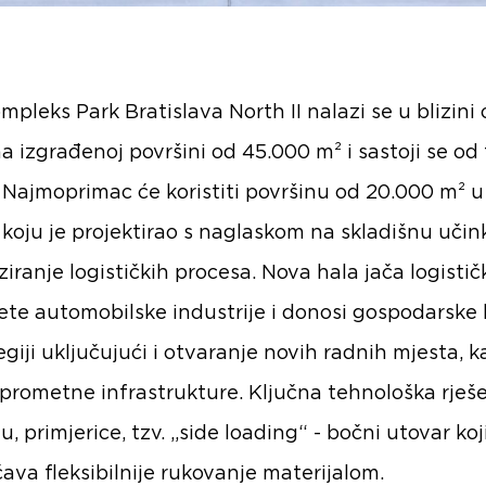
ompleks Park Bratislava North II nalazi se u blizini
a izgrađenoj površini od 45.000 m² i sastoji se od 
 Najmoprimac će koristiti površinu od 20.000 m² u
 koju je projektirao s naglaskom na skladišnu učin
ziranje logističkih procesa. Nova hala jača logistič
ete automobilske industrije i donosi gospodarske k
egiji uključujući i otvaranje novih radnih mjesta, k
j prometne infrastrukture. Ključna tehnološka rješ
u, primjerice, tzv. „side loading“ - bočni utovar koj
va fleksibilnije rukovanje materijalom.