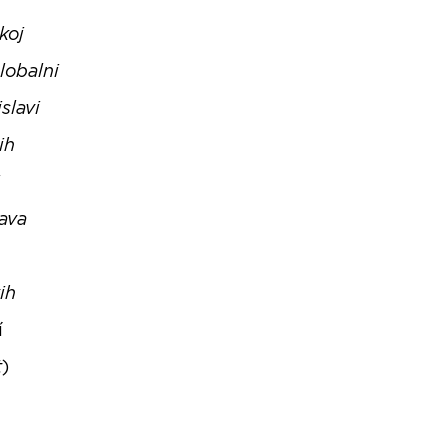
koj
lobalni
slavi
ih
java
ih
í
t
)