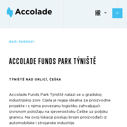
HR
NAŠI PARKOVI
ACCOLADE FUNDS PARK TÝNIŠTĚ
TÝNIŠTĚ NAD ORLICÍ, ČEŠKA
Accolade Funds Park Týniště nalazi se u gradskoj
industrijskoj zoni. Cijela je regija idealna za proizvodne
projekte i s njima povezanu logistiku zahvaljujući
izvrsnom položaju na sjeveroistoku Češke uz poljsku
granicu. Na ovoj lokaciji posluju brojni proizvođači iz
automobilske i strojarske industrije.