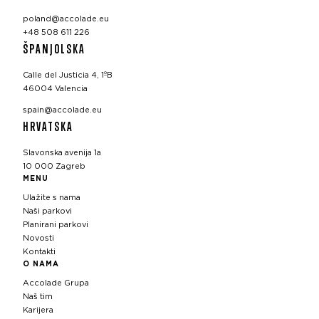
poland@accolade.eu
+48 508 611 226
ŠPANJOLSKA
Calle del Justicia 4, 1ºB
46004 Valencia
spain@accolade.eu
HRVATSKA
Slavonska avenija 1a
10 000 Zagreb
MENU
Ulažite s nama
Naši parkovi
Planirani parkovi
Novosti
Kontakti
O NAMA
Accolade Grupa
Naš tim
Karijera