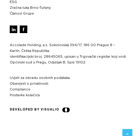
ESG
Zračna luka Brno-Tuřany
Članovi Grupe
Accolade Holding, a.s. Sokolovská 394/17, 186 00 Prague 8 –
Karlín, Češka Republika,
identifikacijski broj: 28645065, upisan u Trgovački registar koji vodi
Općinski sud u Pragu, Odjeljak B, Spis 19102.
Uvjeti za obradu osobnih podataka
Obavijest o privatnosti
Compliance
Postavke kolačića
DEVELOPED BY VISUALIO
NATR