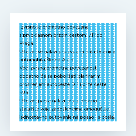
Izvrsno je prometno povezana
s prvoklasnom brzom cestom I/11 do
Praga.
U blizini se nalazi proizvodna hala tvornice
automobila Škoda Auto.
Već izvrsna prometna povezanost
dodatno će se poboljšati planiranim
proširenjem autoceste D11 i brze ceste
R35.
U blizini parka nalazi se autobusno
stajalište koje zaposlenicima omogućuje
jednostavno putovanje na posao i s posla.