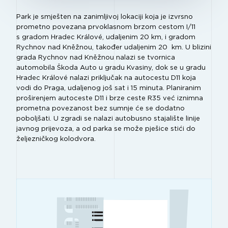
Park je smješten na zanimljivoj lokaciji koja je izvrsno
prometno povezana prvoklasnom brzom cestom I/11
s gradom Hradec Králové, udaljenim 20 km, i gradom
Rychnov nad Kněžnou, također udaljenim 20 km. U blizini
grada Rychnov nad Kněžnou nalazi se tvornica
automobila Škoda Auto u gradu Kvasiny, dok se u gradu
Hradec Králové nalazi priključak na autocestu D11 koja
vodi do Praga, udaljenog još sat i 15 minuta. Planiranim
proširenjem autoceste D11 i brze ceste R35 već iznimna
prometna povezanost bez sumnje će se dodatno
poboljšati. U zgradi se nalazi autobusno stajalište linije
javnog prijevoza, a od parka se može pješice stići do
željezničkog kolodvora.