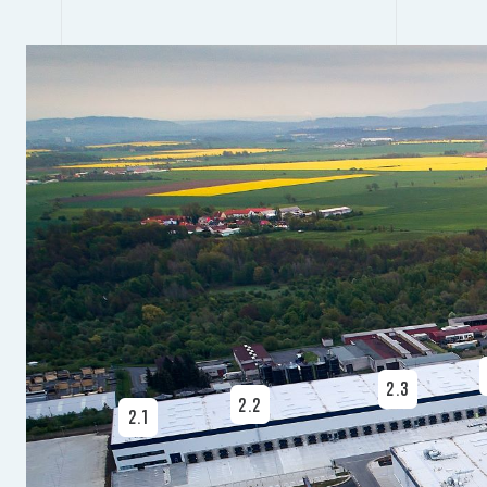
2.3
2.2
2.1