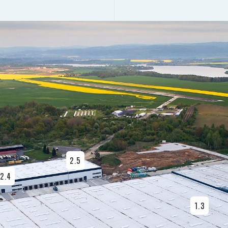
2.5
2.4
1.3