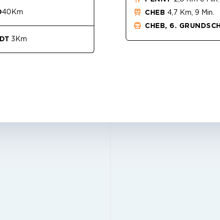
D
40Km
CHEB
4,7 Km, 9 Min.
CHEB, 6. GRUNDSC
ADT
3Km