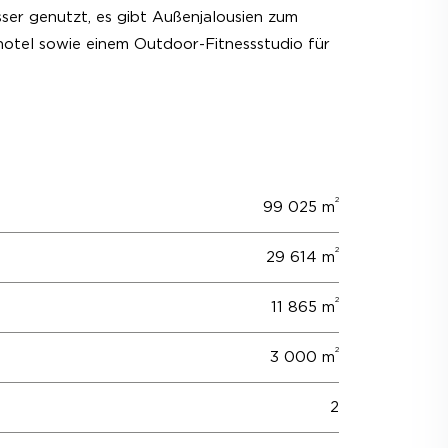
er genutzt, es gibt Außenjalousien zum
hotel sowie einem Outdoor-Fitnessstudio für
2
99 025 m
2
29 614 m
2
11 865 m
2
3 000 m
2