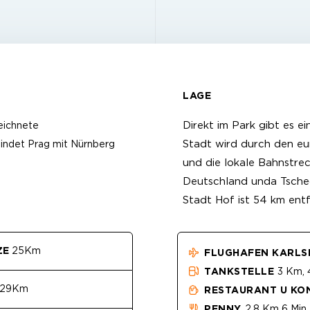
LAGE
Direkt im Park gibt es e
eichnete
Stadt wird durch den e
bindet Prag mit Nürnberg
und die lokale Bahnstre
Deutschland unda Tschec
Stadt Hof ist 54 km entf
ZE
25Km
FLUGHAFEN KARLS
TANKSTELLE
3 Km, 
29Km
RESTAURANT U KO
PENNY
2,8 Km 6 Min.