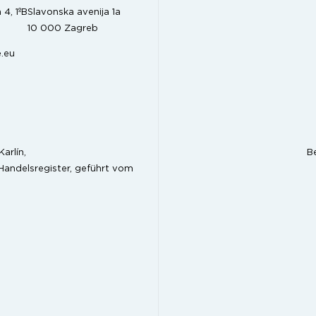
 4, 1ºB
Slavonska avenija 1a
10 000 Zagreb
.eu
arlín,
B
Handelsregister, geführt vom