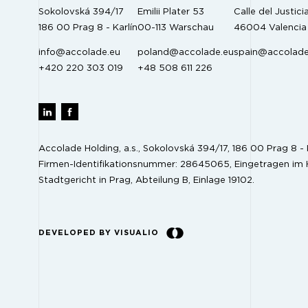
Sokolovská 394/17
Emilii Plater 53
Calle del Justicia
186 00 Prag 8 - Karlín
00-113 Warschau
46004 Valencia
info@accolade.eu
poland@accolade.eu
spain@accolade
+420 220 303 019
+48 508 611 226
Accolade Holding, a.s., Sokolovská 394/17, 186 00 Prag 8 - K
Firmen-Identifikationsnummer: 28645065, Eingetragen im 
Stadtgericht in Prag, Abteilung B, Einlage 19102.
DEVELOPED BY VISUALIO