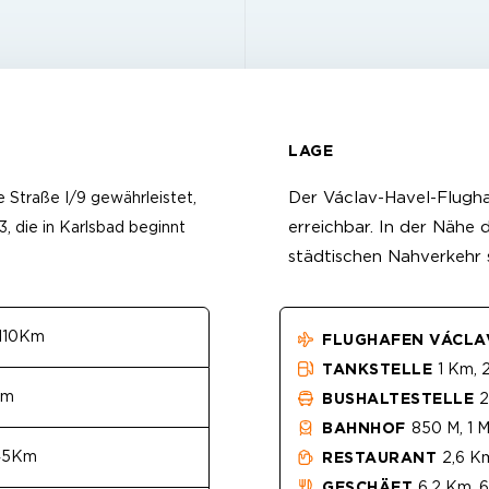
LAGE
Der Václav-Havel-Flughaf
 Straße I/9 gewährleistet,
erreichbar. In der Nähe 
, die in Karlsbad beginnt
städtischen Nahverkehr 
110Km
FLUGHAFEN VÁCLA
TANKSTELLE
1 Km, 
Km
BUSHALTESTELLE
2
BAHNHOF
850 M, 1 M
45Km
RESTAURANT
2,6 Km
GESCHÄFT
6,2 Km, 6