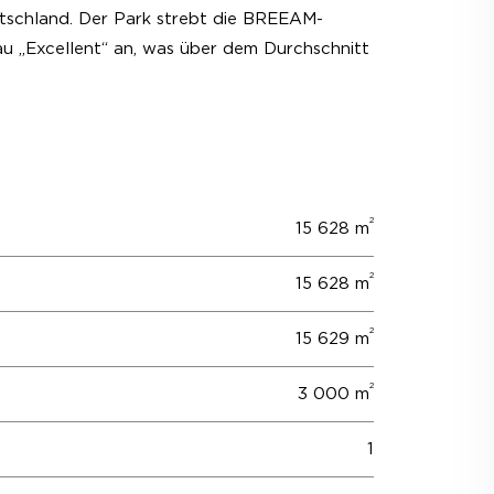
utschland. Der Park strebt die BREEAM-
au „Excellent“ an, was über dem Durchschnitt
2
15 628 m
2
15 628 m
2
15 629 m
2
3 000 m
1