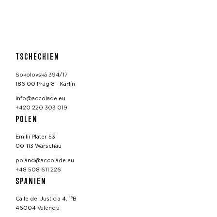
TSCHECHIEN
Sokolovská 394/17
186 00 Prag 8 - Karlín
info@accolade.eu
+420 220 303 019
POLEN
Emilii Plater 53
00-113 Warschau
poland@accolade.eu
+48 508 611 226
SPANIEN
Calle del Justicia 4, 1ºB
46004 Valencia