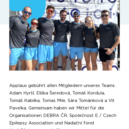
Applaus gebührt allen Mitgliedern unseres Teams:
Adam Hyršl
,
Eliška Šeredová
,
Tomáš Kordula
,
Tomáš Kabilka
,
Tomas Mile
,
Sára Tománková
a
Vit
Pavelka
. Gemeinsam haben wir Mittel für die
Organisationen
DEBRA ČR
,
Společnost E / Czech
Epilepsy Association
und
Nadační fond