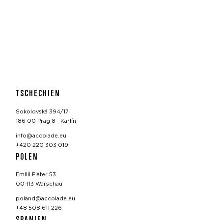
TSCHECHIEN
Sokolovská 394/17
186 00 Prag 8 - Karlín
info@accolade.eu
+420 220 303 019
POLEN
Emilii Plater 53
00-113 Warschau
poland@accolade.eu
+48 508 611 226
SPANIEN