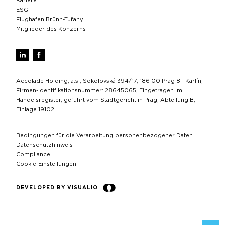
Kariere
ESG
Flughafen Brünn-Tuřany
Mitglieder des Konzerns
Accolade Holding, a.s., Sokolovská 394/17, 186 00 Prag 8 - Karlín,
Firmen-Identifikationsnummer: 28645065, Eingetragen im
Handelsregister, geführt vom Stadtgericht in Prag, Abteilung B,
Einlage 19102.
Bedingungen für die Verarbeitung personenbezogener Daten
Datenschutzhinweis
Compliance
Cookie-Einstellungen
DEVELOPED BY VISUALIO