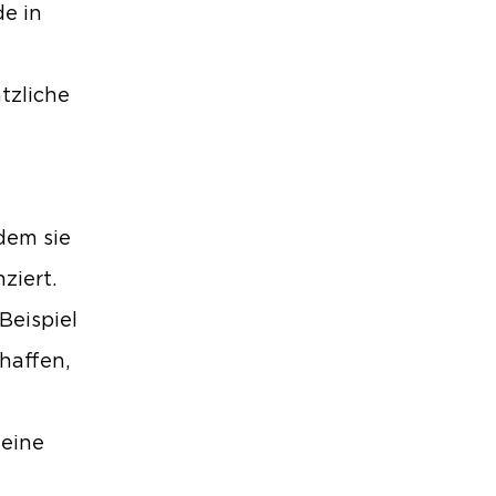
e in
tzliche
dem sie
ziert.
 Beispiel
haffen,
 eine