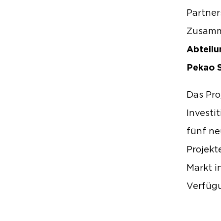
Partner
Zusamm
Abteilu
Pekao S
Das Pro
Investi
fünf ne
Projekt
Markt i
Verfügu