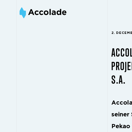
2. DECEM
ACCOL
PROJE
S.A.
Accola
seiner
Pekao 