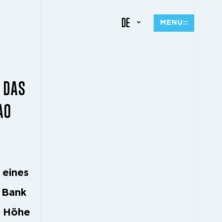
DE
MENU
 DAS
AO
 eines
e Bank
n Höhe