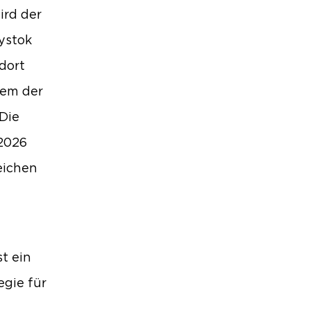
ird der
ystok
dort
nem der
 Die
 2026
eichen
t ein
egie für
.