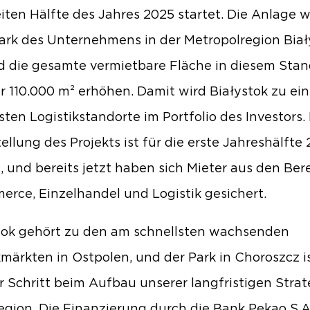
iten Hälfte des Jahres 2025 startet. Die Anlage w
Park des Unternehmens in der Metropolregion Biał
d die gesamte vermietbare Fläche in diesem Stan
r 110.000 m² erhöhen. Damit wird Białystok zu ei
sten Logistikstandorte im Portfolio des Investors.
tellung des Projekts ist für die erste Jahreshälfte
, und bereits jetzt haben sich Mieter aus den Ber
rce, Einzelhandel und Logistik gesichert.
tok gehört zu den am schnellsten wachsenden
kmärkten in Ostpolen, und der Park in Choroszcz is
r Schritt beim Aufbau unserer langfristigen Strat
egion. Die Finanzierung durch die Bank Pekao S.A