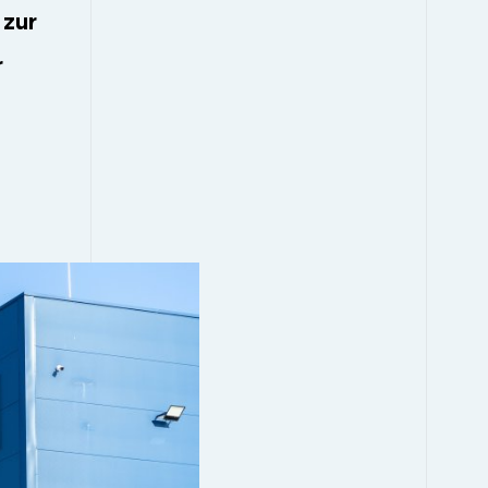
 zur
r