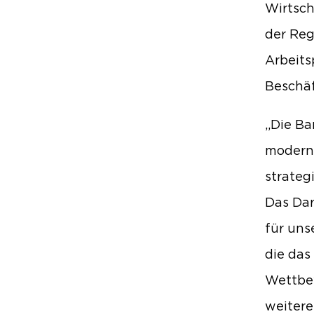
Wirtsch
der Reg
Arbeits
Beschäf
„Die Ba
moderne
strateg
Das Darl
für uns
die das
Wettbew
weitere