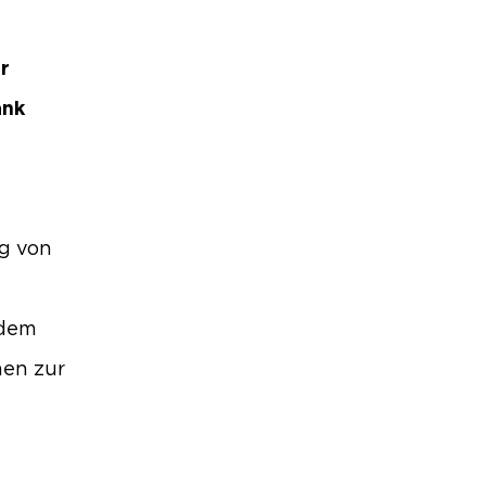
r
ank
ng von
 dem
hen zur