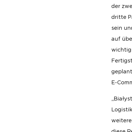
der zwe
dritte 
sein un
auf übe
wichtig
Fertigs
geplant
E-Comme
„Białys
Logisti
weitere
diese R