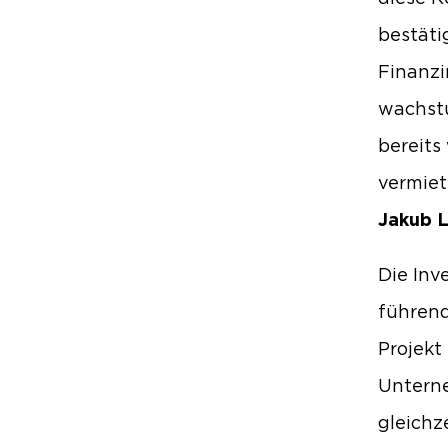
bestäti
Finanzi
wachstu
bereits
vermie
Jakub L
Die Inv
führend
Projekt
Unterne
gleichz