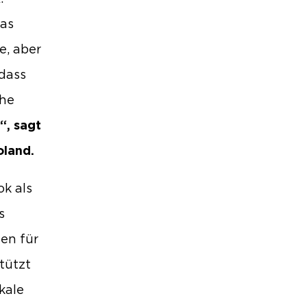
das
e, aber
 dass
che
“, sagt
oland.
ok als
s
hen für
tützt
kale