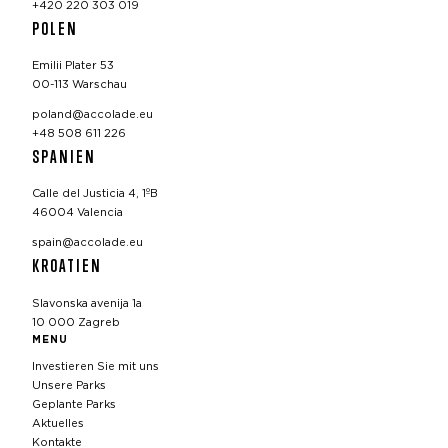
+420 220 303 019
POLEN
Emilii Plater 53
00-113 Warschau
poland@accolade.eu
+48 508 611 226
SPANIEN
Calle del Justicia 4, 1ºB
46004 Valencia
spain@accolade.eu
KROATIEN
Slavonska avenija 1a
10 000 Zagreb
MENU
Investieren Sie mit uns
Unsere Parks
Geplante Parks
Aktuelles
Kontakte