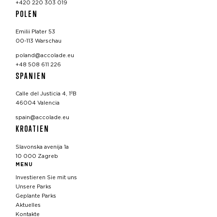
+420 220 303 019
POLEN
Emilii Plater 53
00-113 Warschau
poland@accolade.eu
+48 508 611 226
SPANIEN
Calle del Justicia 4, 1ºB
46004 Valencia
spain@accolade.eu
KROATIEN
Slavonska avenija 1a
10 000 Zagreb
MENU
Investieren Sie mit uns
Unsere Parks
Geplante Parks
Aktuelles
Kontakte