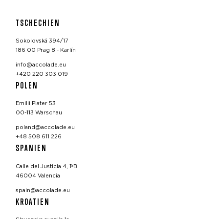
TSCHECHIEN
Sokolovská 394/17
186 00 Prag 8 - Karlín
info@accolade.eu
+420 220 303 019
POLEN
Emilii Plater 53
00-113 Warschau
poland@accolade.eu
+48 508 611 226
SPANIEN
Calle del Justicia 4, 1ºB
46004 Valencia
spain@accolade.eu
KROATIEN