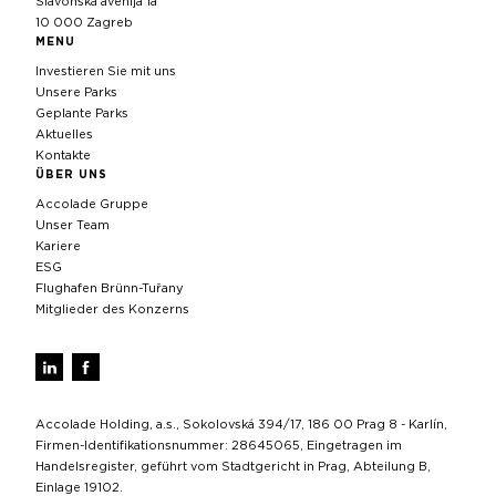
Slavonska avenija 1a
10 000 Zagreb
MENU
Investieren Sie mit uns
Unsere Parks
Geplante Parks
Aktuelles
Kontakte
ÜBER UNS
Accolade Gruppe
Unser Team
Kariere
ESG
Flughafen Brünn-Tuřany
Mitglieder des Konzerns
Accolade Holding, a.s., Sokolovská 394/17, 186 00 Prag 8 - Karlín,
Firmen-Identifikationsnummer: 28645065, Eingetragen im
Handelsregister, geführt vom Stadtgericht in Prag, Abteilung B,
Einlage 19102.