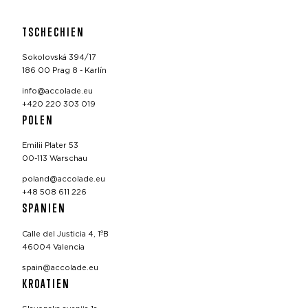
TSCHECHIEN
Sokolovská 394/17
186 00 Prag 8 - Karlín
info@accolade.eu
+420 220 303 019
POLEN
Emilii Plater 53
00-113 Warschau
poland@accolade.eu
+48 508 611 226
SPANIEN
Calle del Justicia 4, 1ºB
46004 Valencia
spain@accolade.eu
KROATIEN