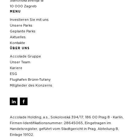
Slavonska avenija 1a
10 000 Zagreb
MENU
Investieren Sie mit uns
Unsere Parks
Geplante Parks
Aktuelles
Kontakte
ÜBER UNS
Accolade Gruppe
Unser Team
Kariere
ESG
Flughafen Brünn-Tuřany
Mitglieder des Konzerns
Accolade Holding, a.s., Sokolovská 394/17, 186 00 Prag 8 - Karlín,
Firmen-Identifikationsnummer: 28645065, Eingetragen im
Handelsregister, geführt vom Stadtgericht in Prag, Abteilung B,
Einlage 19102.