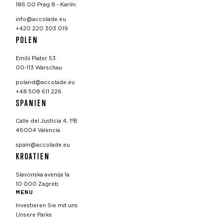
186 00 Prag 8 - Karlín
info@accolade.eu
+420 220 303 019
POLEN
Emilii Plater 53
00-113 Warschau
poland@accolade.eu
+48 508 611 226
SPANIEN
Calle del Justicia 4, 1ºB
46004 Valencia
spain@accolade.eu
KROATIEN
Slavonska avenija 1a
10 000 Zagreb
MENU
Investieren Sie mit uns
Unsere Parks