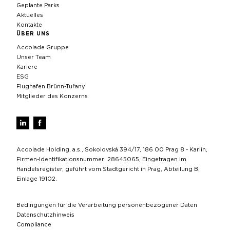
Geplante Parks
Aktuelles
Kontakte
ÜBER UNS
Accolade Gruppe
Unser Team
Kariere
ESG
Flughafen Brünn-Tuřany
Mitglieder des Konzerns
Accolade Holding, a.s., Sokolovská 394/17, 186 00 Prag 8 - Karlín,
Firmen-Identifikationsnummer: 28645065, Eingetragen im
Handelsregister, geführt vom Stadtgericht in Prag, Abteilung B,
Einlage 19102.
Bedingungen für die Verarbeitung personenbezogener Daten
Datenschutzhinweis
Compliance