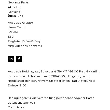
Geplante Parks
Aktuelles
Kontakte
ÜBER UNS
Accolade Gruppe
Unser Team
Kariere
ESG
Flughafen Brünn-Tuřany
Mitglieder des Konzerns
Accolade Holding, a.s., Sokolovská 394/17, 186 00 Prag 8 - Karlín,
Firmen-Identifikationsnummer: 28645065, Eingetragen im
Handelsregister, geführt vom Stadtgericht in Prag, Abteilung B,
Einlage 19102.
Bedingungen für die Verarbeitung personenbezogener Daten
Datenschutzhinweis
Compliance