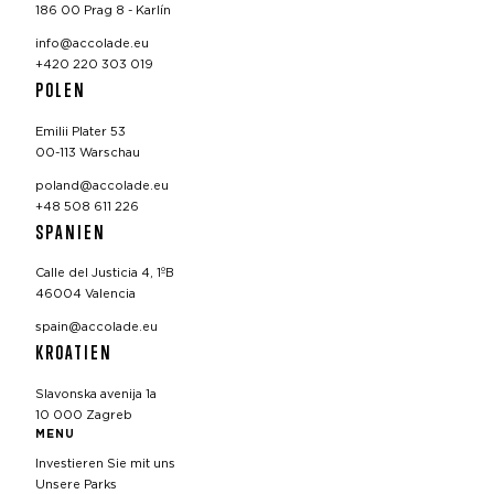
186 00 Prag 8 - Karlín
info@accolade.eu
+420 220 303 019
POLEN
Emilii Plater 53
00-113 Warschau
poland@accolade.eu
+48 508 611 226
SPANIEN
Calle del Justicia 4, 1ºB
46004 Valencia
spain@accolade.eu
KROATIEN
Slavonska avenija 1a
10 000 Zagreb
MENU
Investieren Sie mit uns
Unsere Parks