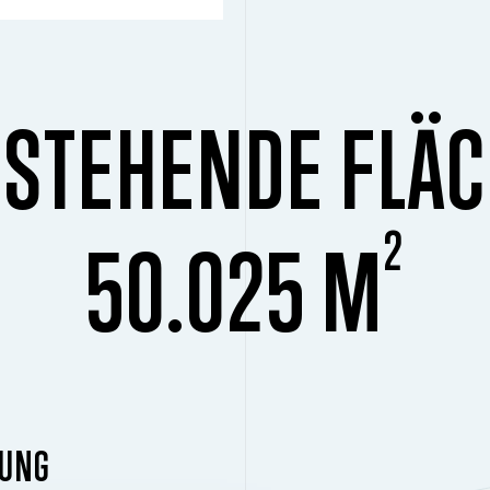
STEHENDE FLÄ
2
50.025 M
DUNG