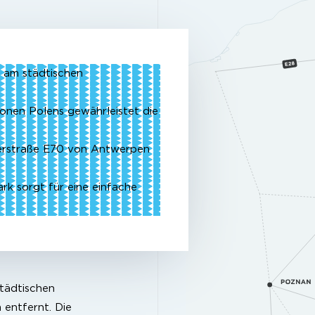
t am städtischen
onen Polens gewährleistet die
serstraße E70 von Antwerpen
rk sorgt für eine einfache
städtischen
 entfernt. Die