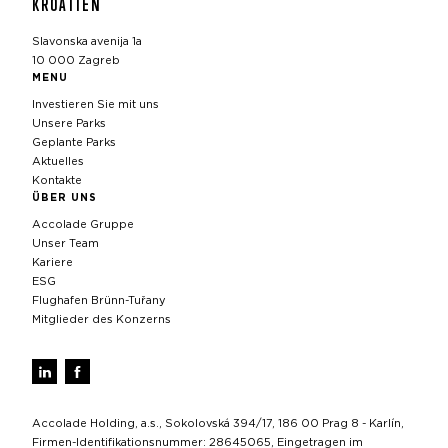
KROATIEN
Slavonska avenija 1a
10 000 Zagreb
MENU
Investieren Sie mit uns
Unsere Parks
Geplante Parks
Aktuelles
Kontakte
ÜBER UNS
Accolade Gruppe
Unser Team
Kariere
ESG
Flughafen Brünn-Tuřany
Mitglieder des Konzerns
Accolade Holding, a.s., Sokolovská 394/17, 186 00 Prag 8 - Karlín,
Firmen-Identifikationsnummer: 28645065, Eingetragen im