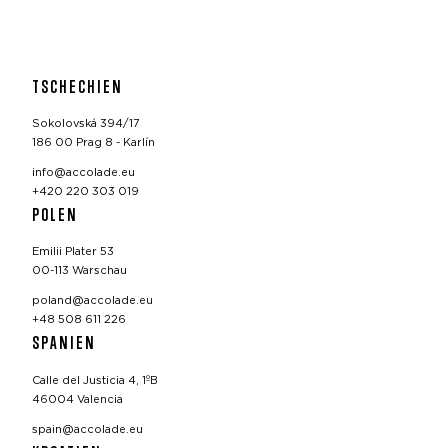
TSCHECHIEN
Sokolovská 394/17
186 00 Prag 8 - Karlín
info@accolade.eu
+420 220 303 019
POLEN
Emilii Plater 53
00-113 Warschau
poland@accolade.eu
+48 508 611 226
SPANIEN
Calle del Justicia 4, 1ºB
46004 Valencia
spain@accolade.eu