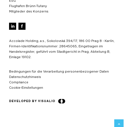
ESG
Flughafen Brünn-Tuřany
Mitglieder des Konzerns
Accolade Holding, a.s., Sokolovská 394/17, 186 00 Prag 8 - Karlín,
Firmen-Identifikationsnummer: 28645065, Eingetragen im
Handelsregister, geführt vom Stadtgericht in Prag, Abteilung B,
Einlage 19102.
Bedingungen für die Verarbeitung personenbezogener Daten
Datenschutzhinweis
Compliance
Cookie-Einstellungen
DEVELOPED BY VISUALIO
ZURÜC