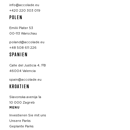
info@accolade.eu
+420 220 303 019
POLEN
Emilii Plater 53
00-113 Warschau
poland@accolade.eu
+48 508 611 226
SPANIEN
Calle del Justicia 4, 1ºB
46004 Valencia
spain@accolade.eu
KROATIEN
Slavonska avenija 1a
10 000 Zagreb
MENU
Investieren Sie mit uns
Unsere Parks
Geplante Parks