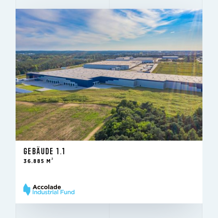
GEBÄUDE 1.1
2
36.885 M
Zur Vermietung – bestehendes
STATUS
Gebäude
4Q 2020
IM FOND SEIT
2
2.356 m
ZUR VERMIETUNG
GEBÄUDE 1.1
10 m
LICHTE HÖHE
2
36.885 M
Very Good
BREEAM
ZU VERMIETEN