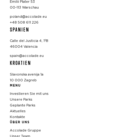
Emilii Plater 53
00-113 Warschau
poland@accolade.eu
+48 508 611 226
SPANIEN
Calle del Justicia 4, 1ºB
46004 Valencia
spain@accolade.eu
KROATIEN
Slavonska avenija 1a
10 000 Zagreb
MENU
Investieren Sie mit uns
Unsere Parks
Geplante Parks
Aktuelles
Kontakte
ÜBER UNS
Accolade Gruppe
Unser Team