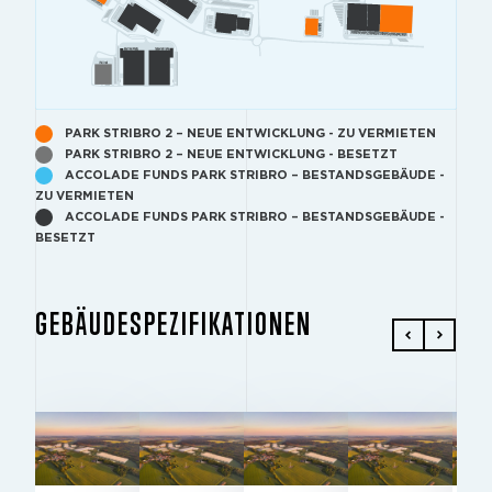
PARK STRIBRO 2 – NEUE ENTWICKLUNG - ZU VERMIETEN
PARK STRIBRO 2 – NEUE ENTWICKLUNG - BESETZT
ACCOLADE FUNDS PARK STRIBRO – BESTANDSGEBÄUDE -
ZU VERMIETEN
ACCOLADE FUNDS PARK STRIBRO – BESTANDSGEBÄUDE -
BESETZT
GEBÄUDESPEZIFIKATIONEN
GEBÄUDE 4.1
GEBÄUDE 5.1
GEBÄUDE 9.1
GEBÄUDE 7.2
GEBÄUD
2
2
2
2
2