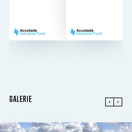
12 m × 24
12 m × 24
SÄULENRASTER
SÄULENRASTER
m
m
Very
Very
BREEAM
BREEAM
Good
Good
GALERIE