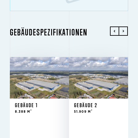
GEBÄUDESPEZIFIKATIONEN
GEBÄUDE 1
GEBÄUDE 2
2
2
8.388 M
51.909 M
GEBÄUDE 1
GEBÄUDE 2
2
2
8.388 M
51.909 M
Vermietet
Vermietet
STATUS
STATUS
3Q 2021
3Q 2021
IM FOND SEIT
IM FOND SEIT
10 m
10 m
LICHTE HÖHE
LICHTE HÖHE