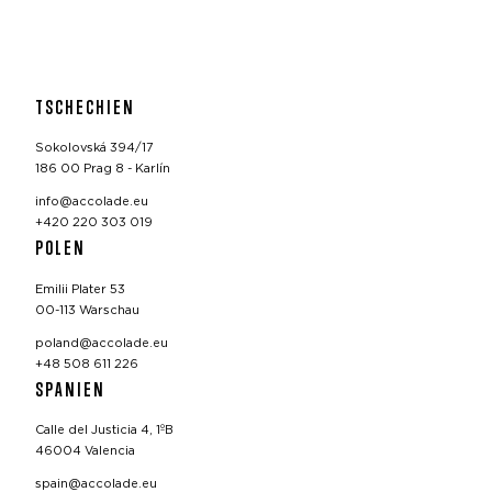
TSCHECHIEN
Sokolovská 394/17
186 00 Prag 8 - Karlín
info@accolade.eu
+420 220 303 019
POLEN
Emilii Plater 53
00-113 Warschau
poland@accolade.eu
+48 508 611 226
SPANIEN
Calle del Justicia 4, 1ºB
46004 Valencia
spain@accolade.eu