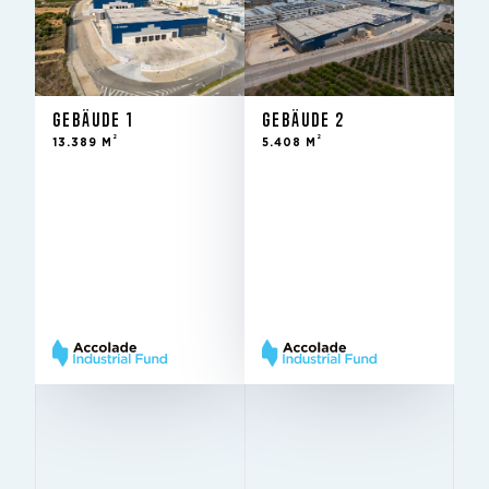
13.389 M
5.408 M
GEBÄUDE 1
GEBÄUDE 2
2
2
13.389 M
5.408 M
Vermietet
Vermietet
STATUS
STATUS
2Q 2023
2Q 2023
IM FOND SEIT
IM FOND SEIT
11 m
11 m
LICHTE HÖHE
LICHTE HÖHE
11,4 m ×
11,4 m ×
SÄULENRASTER
SÄULENRASTER
24 m
24 m
Very
Very
BREEAM
BREEAM
Good
Good