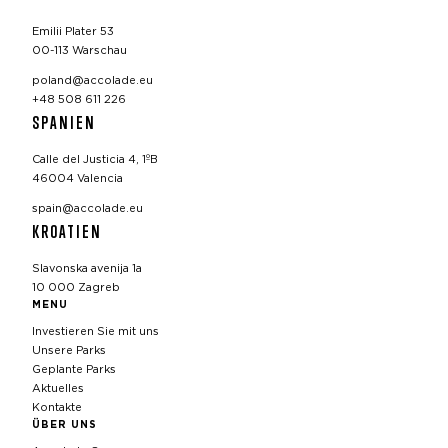
Emilii Plater 53
00-113 Warschau
poland@accolade.eu
+48 508 611 226
SPANIEN
Calle del Justicia 4, 1ºB
46004 Valencia
spain@accolade.eu
KROATIEN
Slavonska avenija 1a
10 000 Zagreb
MENU
Investieren Sie mit uns
Unsere Parks
Geplante Parks
Aktuelles
Kontakte
ÜBER UNS