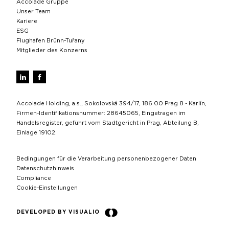
Accolade Gruppe
Unser Team
Kariere
ESG
Flughafen Brünn-Tuřany
Mitglieder des Konzerns
Accolade Holding, a.s., Sokolovská 394/17, 186 00 Prag 8 - Karlín,
Firmen-Identifikationsnummer: 28645065, Eingetragen im
Handelsregister, geführt vom Stadtgericht in Prag, Abteilung B,
Einlage 19102.
Bedingungen für die Verarbeitung personenbezogener Daten
Datenschutzhinweis
Compliance
Cookie-Einstellungen
DEVELOPED BY VISUALIO