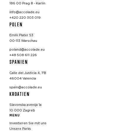
186 00 Prag 8 - Karlín
info@accolade.eu
+420 220 303 019
POLEN
Emilii Plater 53
00-113 Warschau
poland@accolade.eu
+48 508 611 226
SPANIEN
Calle del Justicia 4, 1ºB
46004 Valencia
spain@accolade.eu
KROATIEN
Slavonska avenija 1a
10 000 Zagreb
MENU
Investieren Sie mit uns
Unsere Parks