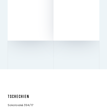
Geplant
Geplant
STATUS
STATUS
10 m
10 m
LICHTE HÖHE
LICHTE HÖHE
12 m ×
12 m ×
SÄULENRASTER
SÄULENRASTER
24 m
24 m
TSCHECHIEN
Sokolovská 394/17