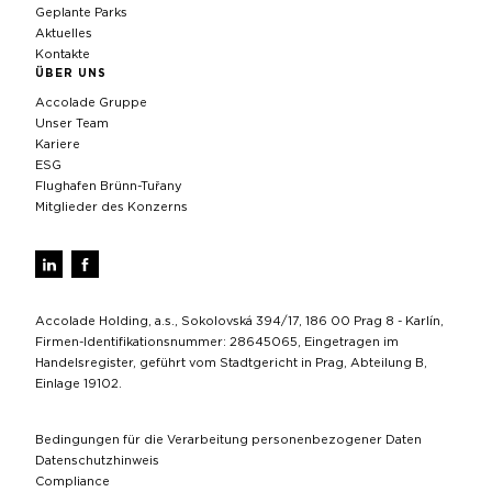
Geplante Parks
Aktuelles
Kontakte
ÜBER UNS
Accolade Gruppe
Unser Team
Kariere
ESG
Flughafen Brünn-Tuřany
Mitglieder des Konzerns
Accolade Holding, a.s., Sokolovská 394/17, 186 00 Prag 8 - Karlín,
Firmen-Identifikationsnummer: 28645065, Eingetragen im
Handelsregister, geführt vom Stadtgericht in Prag, Abteilung B,
Einlage 19102.
Bedingungen für die Verarbeitung personenbezogener Daten
Datenschutzhinweis
Compliance