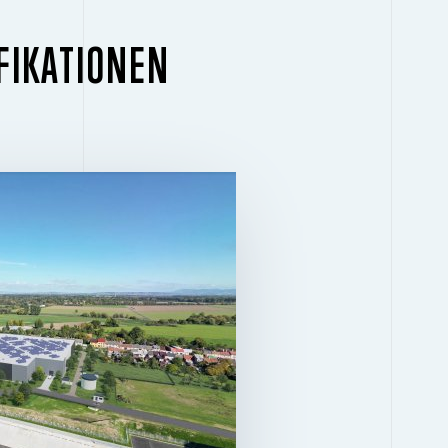
FIKATIONEN
GEBÄUDE 1.1
2
36.273 M