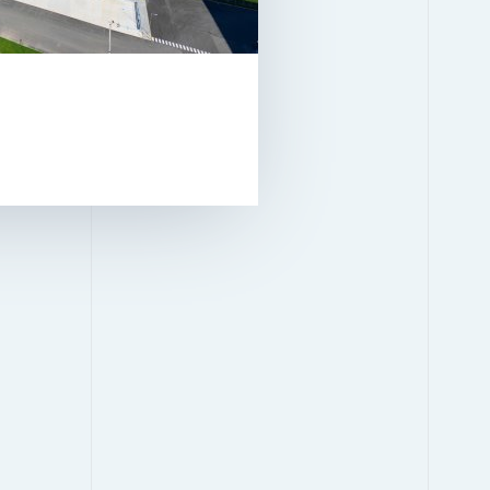
STATUS
ZUR VERMIETUNG
LICHTE HÖHE
SÄULENRASTER
ZU VERMIETEN