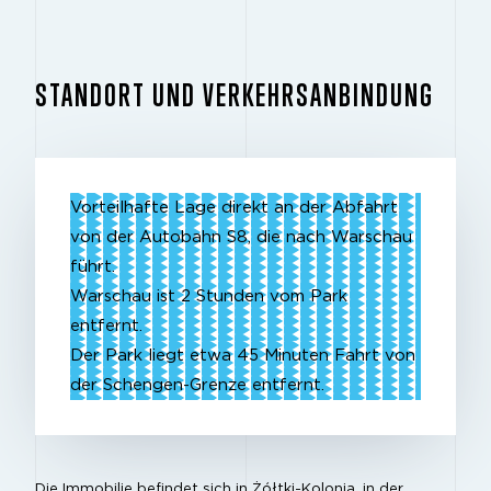
STANDORT UND VERKEHRSANBINDUNG
Vorteilhafte Lage direkt an der Abfahrt
von der Autobahn S8, die nach Warschau
führt.
Warschau ist 2 Stunden vom Park
entfernt.
Der Park liegt etwa 45 Minuten Fahrt von
der Schengen-Grenze entfernt.
Die Immobilie befindet sich in Żółtki-Kolonia, in der