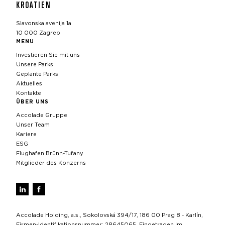
KROATIEN
Slavonska avenija 1a
10 000 Zagreb
MENU
Investieren Sie mit uns
Unsere Parks
Geplante Parks
Aktuelles
Kontakte
ÜBER UNS
Accolade Gruppe
Unser Team
Kariere
ESG
Flughafen Brünn-Tuřany
Mitglieder des Konzerns
Accolade Holding, a.s., Sokolovská 394/17, 186 00 Prag 8 - Karlín,
Firmen-Identifikationsnummer: 28645065, Eingetragen im