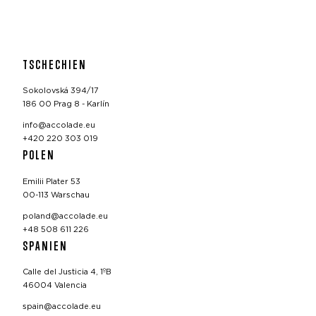
TSCHECHIEN
Sokolovská 394/17
186 00 Prag 8 - Karlín
info@accolade.eu
+420 220 303 019
POLEN
Emilii Plater 53
00-113 Warschau
poland@accolade.eu
+48 508 611 226
SPANIEN
Calle del Justicia 4, 1ºB
46004 Valencia
spain@accolade.eu