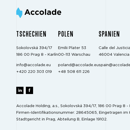
TSCHECHIEN
POLEN
SPANIEN
Sokolovská 394/17
Emilii Plater 53
Calle del Justicia
186 00 Prag 8 - Karlín
00-113 Warschau
46004 Valencia
info@accolade.eu
poland@accolade.eu
spain@accolade
+420 220 303 019
+48 508 611 226
Accolade Holding, a.s., Sokolovská 394/17, 186 00 Prag 8 - K
Firmen-Identifikationsnummer: 28645065, Eingetragen im 
Stadtgericht in Prag, Abteilung B, Einlage 19102.