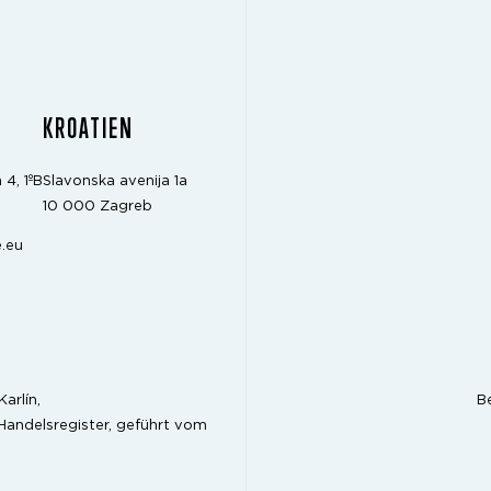
KROATIEN
 4, 1ºB
Slavonska avenija 1a
10 000 Zagreb
.eu
arlín,
B
Handelsregister, geführt vom