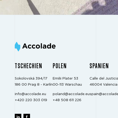
TSCHECHIEN
POLEN
SPANIEN
Sokolovská 394/17
Emilii Plater 53
Calle del Justicia
186 00 Prag 8 - Karlín
00-113 Warschau
46004 Valencia
info@accolade.eu
poland@accolade.eu
spain@accolade
+420 220 303 019
+48 508 611 226