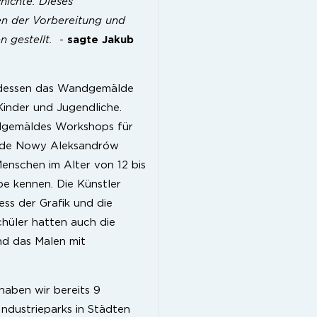
hichte. Dieses
n der Vorbereitung und
 gestellt.
-
sagte Jakub
 dessen das Wandgemälde
 Kinder und Jugendliche.
dgemäldes Workshops für
inde Nowy Aleksandrów
enschen im Alter von 12 bis
be kennen. Die Künstler
ess der Grafik und die
chüler hatten auch die
und das Malen mit
aben wir bereits 9
ndustrieparks in Städten