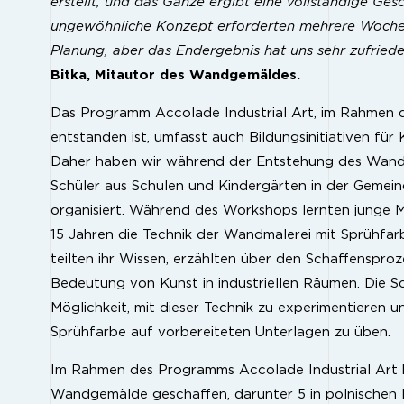
erstellt, und das Ganze ergibt eine vollständige Gesc
ungewöhnliche Konzept erforderten mehrere Woche
Planung, aber das Endergebnis hat uns sehr zufrieden
Bitka, Mitautor des Wandgemäldes.
Das Programm Accolade Industrial Art, im Rahmen
entstanden ist, umfasst auch Bildungsinitiativen für
Daher haben wir während der Entstehung des Wan
Schüler aus Schulen und Kindergärten in der Geme
organisiert. Während des Workshops lernten junge M
15 Jahren die Technik der Wandmalerei mit Sprühfar
teilten ihr Wissen, erzählten über den Schaffensproz
Bedeutung von Kunst in industriellen Räumen. Die S
Möglichkeit, mit dieser Technik zu experimentieren 
Sprühfarbe auf vorbereiteten Unterlagen zu üben.
Im Rahmen des Programms Accolade Industrial Art h
Wandgemälde geschaffen, darunter 5 in polnischen I