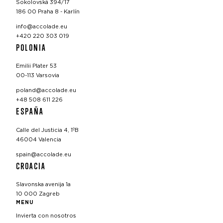
Sokolovská 394/17
186 00 Praha 8 - Karlín
info@accolade.eu
+420 220 303 019
POLONIA
Emilii Plater 53
00-113 Varsovia
poland@accolade.eu
+48 508 611 226
ESPAÑA
Calle del Justicia 4, 1ºB
46004 Valencia
spain@accolade.eu
CROACIA
Slavonska avenija 1a
10 000 Zagreb
MENU
Invierta con nosotros