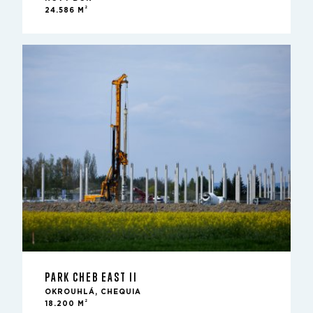
2
24.586 M
PARK CHEB EAST II
OKROUHLÁ, CHEQUIA
2
18.200 M