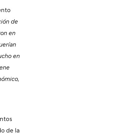
ento
ción de
ron en
uerían
ucho en
iene
nómico,
entos
do de la