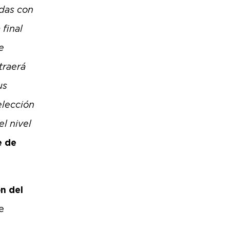
idas con
 final
e
traerá
us
elección
el nivel
e de
n del
e