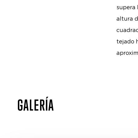
supera 
altura 
cuadrad
tejado 
aproxi
GALERÍA