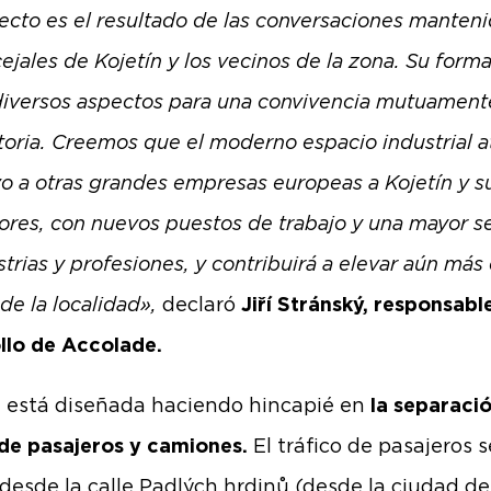
ecto es el resultado de las conversaciones manten
ejales de Kojetín y los vecinos de la zona. Su forma
 diversos aspectos para una convivencia mutuament
ctoria. Creemos que el moderno espacio industrial a
o a otras grandes empresas europeas a Kojetín y s
ores, con nuevos puestos de trabajo y una mayor s
trias y profesiones, y contribuirá a elevar aún más 
de la localidad»,
declaró
Jiří Stránský, responsabl
llo de Accolade.
 está diseñada haciendo hincapié en
la separació
 de pasajeros y camiones.
El tráfico de pasajeros s
á desde la calle Padlých hrdinů (desde la ciudad de