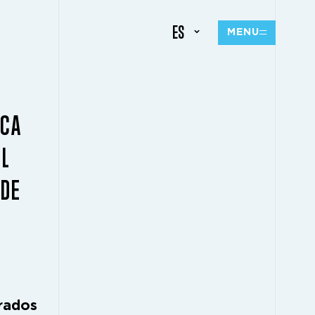
ES
MENU
ICA
EL
 DE
drados