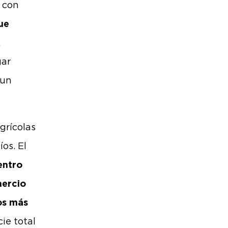
i con
ue
,
gar
 un
grícolas
íos. El
entro
mercio
ios más
ie total