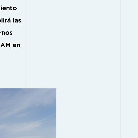
miento
lirá las
ernos
EAAM en