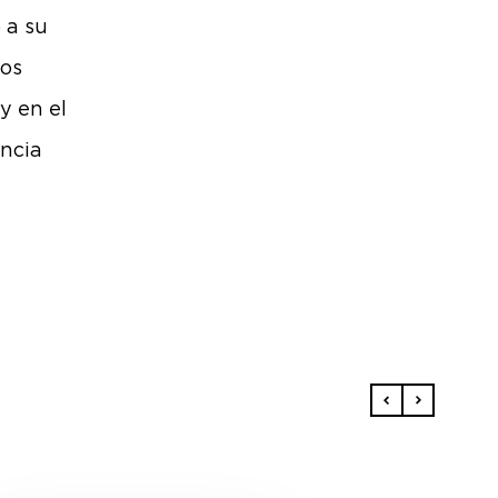
 a su
ros
y en el
encia