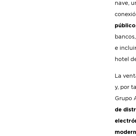
nave, u
conexió
público
bancos, 
e inclu
hotel d
La vent
y, por t
Grupo A
de dist
electr
modern