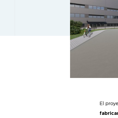
El proy
fabric