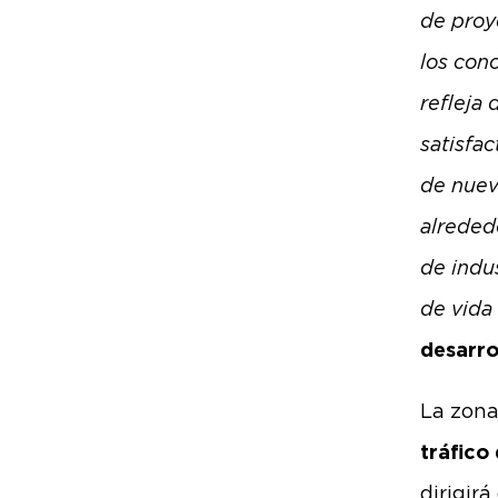
de proy
los conc
refleja
satisfa
de nuev
alreded
de indus
de vida 
desarro
La zona
tráfico
dirigir