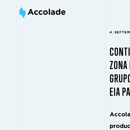
4. SEPTE
CONTI
ZONA 
GRUPO
EIA P
Accola
produc