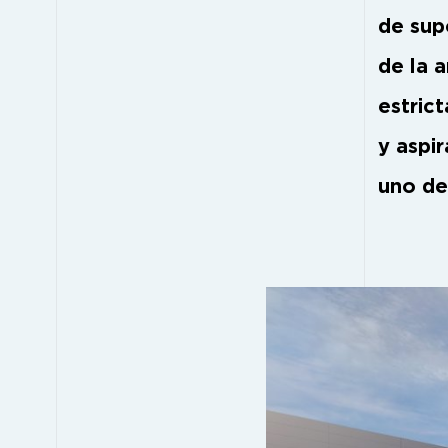
de sup
de la a
estric
y aspi
uno de