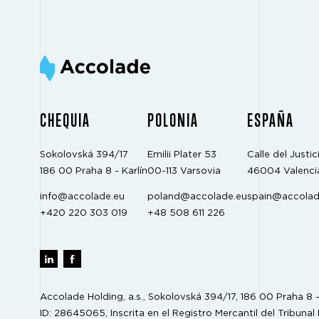
CHEQUIA
POLONIA
ESPAÑA
Sokolovská 394/17
Emilii Plater 53
Calle del Justici
186 00 Praha 8 - Karlín
00-113 Varsovia
46004 Valenci
info@accolade.eu
poland@accolade.eu
spain@accolad
+420 220 303 019
+48 508 611 226
Accolade Holding, a.s., Sokolovská 394/17, 186 00 Praha 8 - 
ID: 28645065, Inscrita en el Registro Mercantil del Tribunal