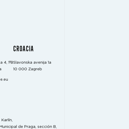
CROACIA
a 4, 1ºB
Slavonska avenija 1a
a
10 000 Zagreb
e.eu
Karlín,
 Municipal de Praga, sección B,