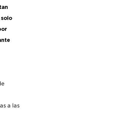
tan
 solo
por
ante
de
as a las