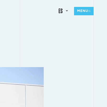
ES
MENU