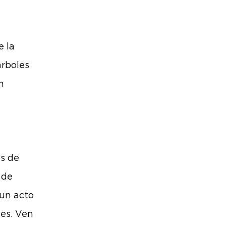
e la
árboles
n
s de
 de
 un acto
les. Ven