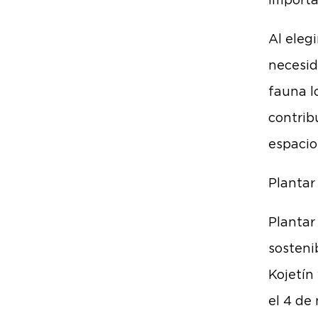
Importa
Al eleg
necesid
fauna l
contrib
espacio
Plantar
Plantar
sosteni
Kojetín
el 4 de