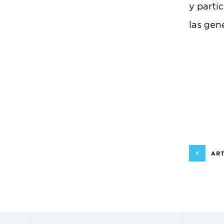
y partic
las gen
ART