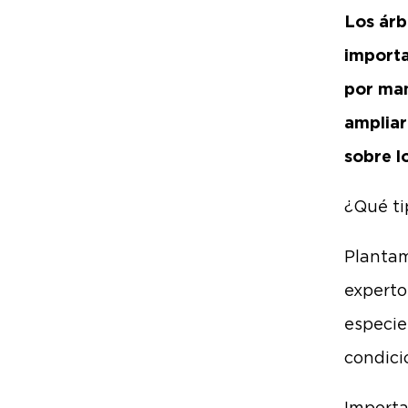
Los árb
importa
por man
ampliar
sobre l
¿Qué ti
Plantam
experto
especie
condici