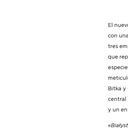
El nuev
con una
tres em
que rep
especie
meticul
Bitka y
central
y un en
«Białys