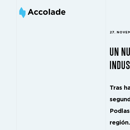
27. NOVE
UN NU
INDUS
Tras h
segund
Podlas
región.