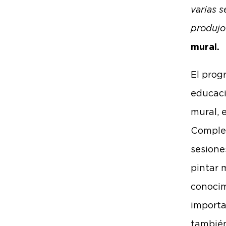
varias 
produjo
mural.
El prog
educaci
mural, 
Complej
sesione
pintar 
conocim
importa
también