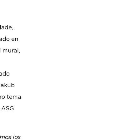
lade,
cado en
l mural,
rado
Jakub
omo tema
s ASG
imos los