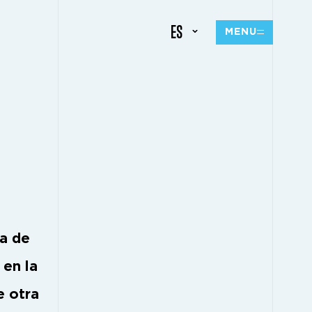
ES
MENU
ía de
 en la
e otra