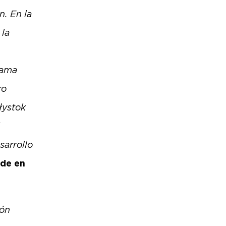
n. En la
 la
rama
ro
łystok
sarrollo
ade en
ión