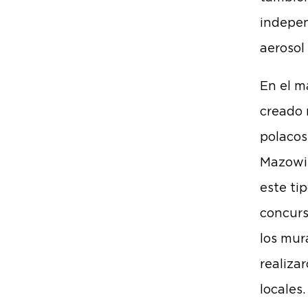
indepen
aerosol
En el m
creado 
polacos
Mazowie
este ti
concurs
los mur
realiza
locales.