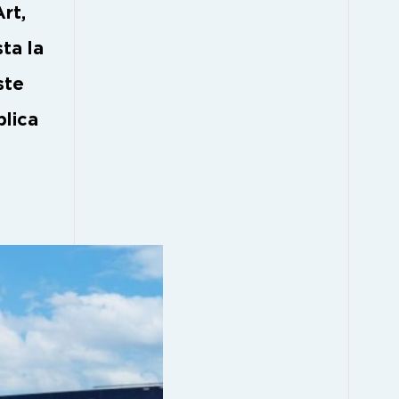
rt,
ta la
ste
blica