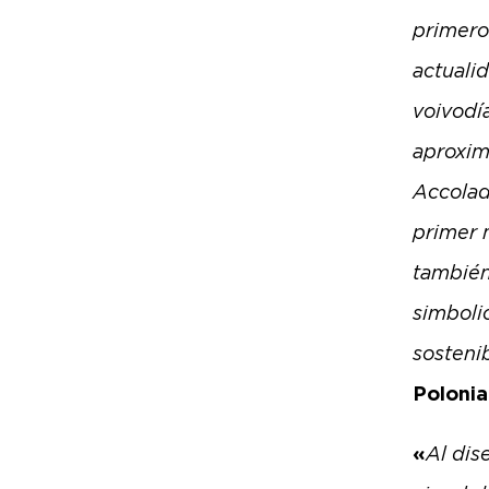
primero
actuali
voivodía
aproxim
Accolad
primer 
también
simboli
sosteni
Polonia
«
Al dis