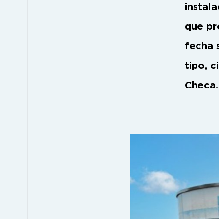
instal
que pr
fecha 
tipo, 
Checa.