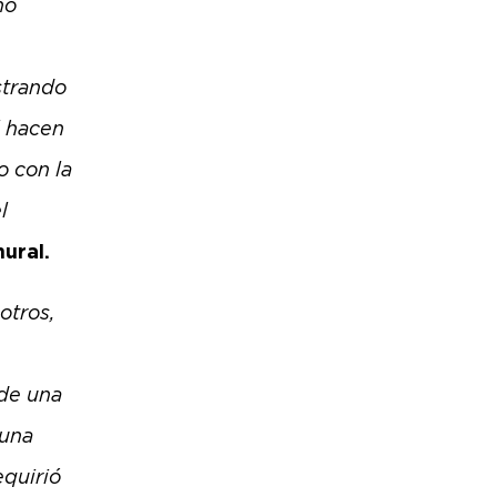
no
ustrando
l hacen
o con la
l
mural.
otros,
 de una
 una
equirió