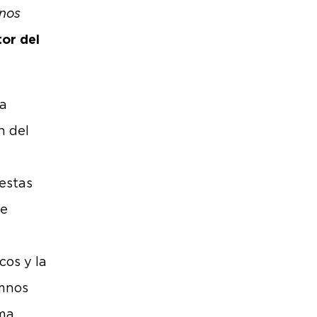
 nos
tor del
la
n del
estas
de
cos y la
umnos
rma