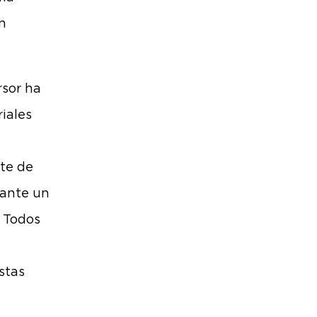
n
rsor ha
iales
te de
iante un
. Todos
stas