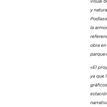
visual 
y natur
Podlasie
la armo
referenc
obra en 
parque
«
El pro
ya que l
gráficos
estació
narrati