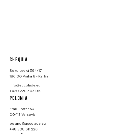
CHEQUIA
Sokolovská 394/17
186 00 Praha 8 - Karlín
info@accolade.eu
+420 220 303 019
POLONIA
Emilii Plater 53
00-113 Varsovia
poland@accolade.eu
+48 508 611 226