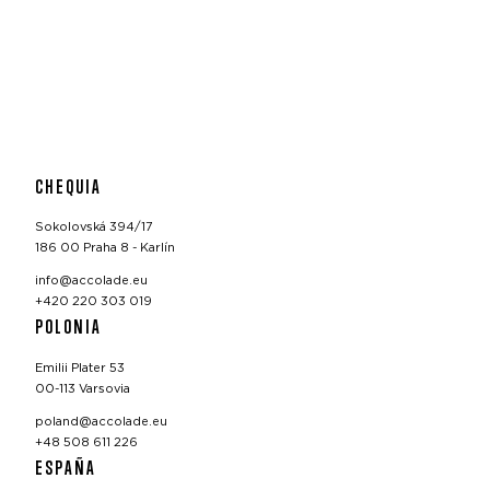
CHEQUIA
Sokolovská 394/17
186 00 Praha 8 - Karlín
info@accolade.eu
+420 220 303 019
POLONIA
Emilii Plater 53
00-113 Varsovia
poland@accolade.eu
+48 508 611 226
ESPAÑA