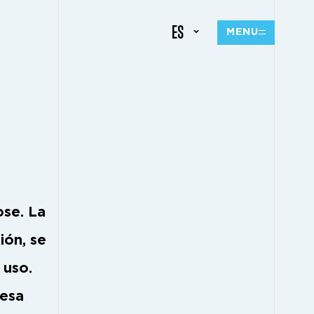
ES
MENU
ose. La
ón, se
 uso.
resa