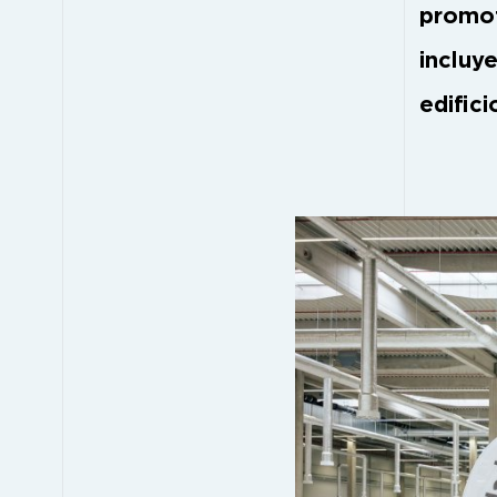
promot
incluye
edific