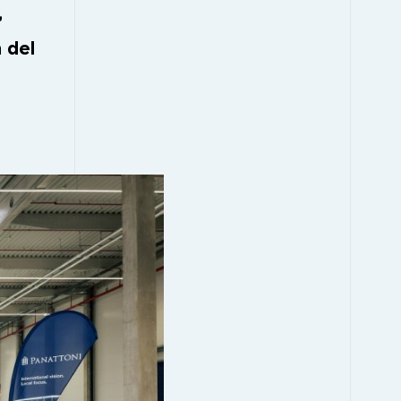
,
n del