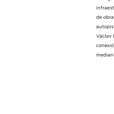
infraes
de obra
autopis
Václav 
conexió
mediant