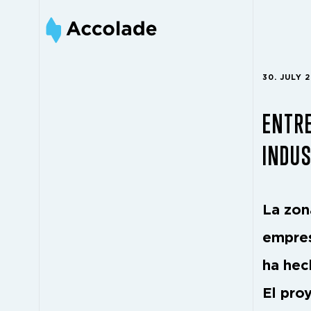
30. JULY 
ENTRE
INDUS
La zon
empres
ha hec
El pro