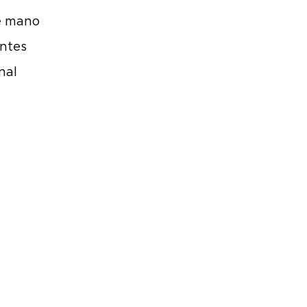
de mano
antes
nal