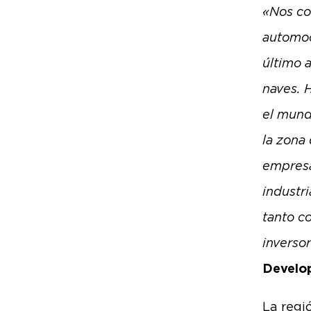
«Nos co
automoc
último 
naves. 
el mund
la zona
empresa
industr
tanto c
inverso
Develo
La regi