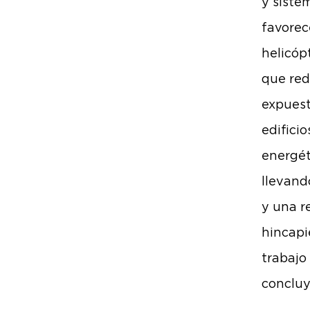
y siste
favorec
helicóp
que red
expuest
edifici
energét
llevand
y una re
hincapi
trabajo
concluy