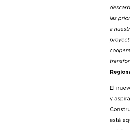
descarb
las prio
a nuest
proyect
coopera
transfo
Regiona
El nuev
y aspir
Constru
está eq