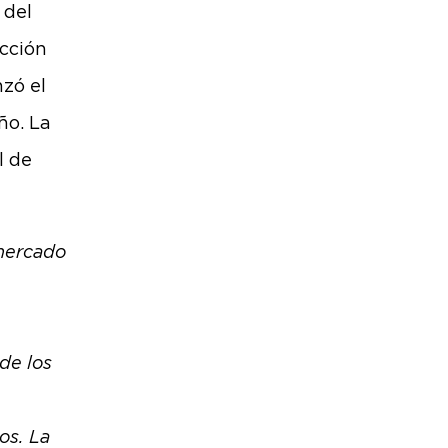
 del
cción
zó el
ño. La
l de
 mercado
 de los
os. La