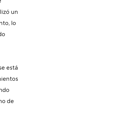
e
lizó un
to, lo
do
se está
mientos
endo
rno de