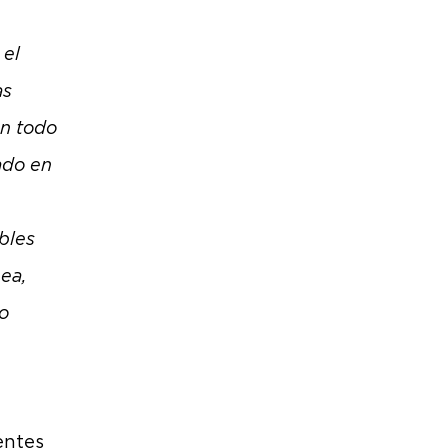
 el
as
n todo
ado en
bles
pea,
o
entes