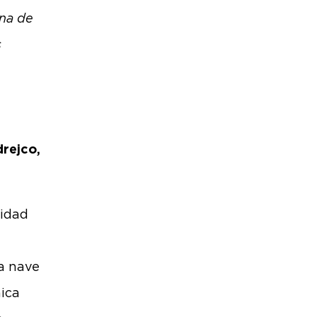
una de
s
rejco,
lidad
La nave
aica