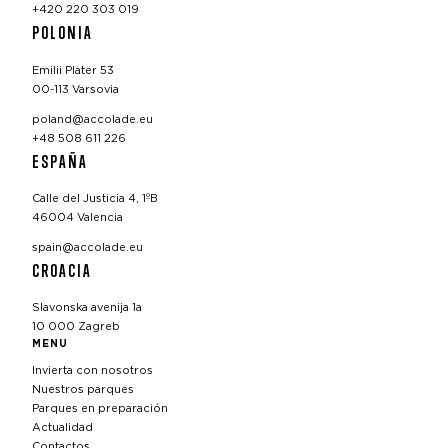
+420 220 303 019
POLONIA
Emilii Plater 53
00-113 Varsovia
poland@accolade.eu
+48 508 611 226
ESPAÑA
Calle del Justicia 4, 1ºB
46004 Valencia
spain@accolade.eu
CROACIA
Slavonska avenija 1a
10 000 Zagreb
MENU
Invierta con nosotros
Nuestros parques
Parques en preparación
Actualidad
Contactos