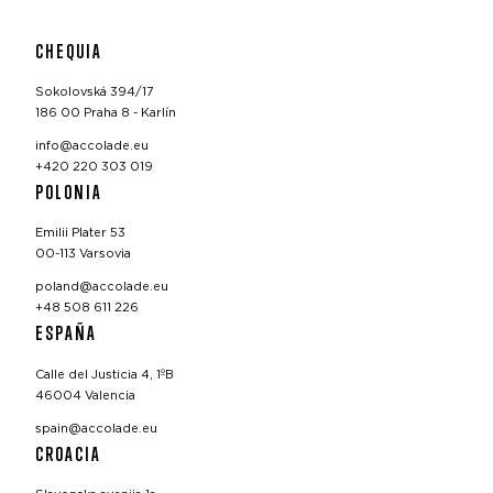
CHEQUIA
Sokolovská 394/17
186 00 Praha 8 - Karlín
info@accolade.eu
+420 220 303 019
POLONIA
Emilii Plater 53
00-113 Varsovia
poland@accolade.eu
+48 508 611 226
ESPAÑA
Calle del Justicia 4, 1ºB
46004 Valencia
spain@accolade.eu
CROACIA