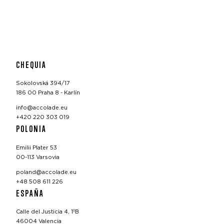
CHEQUIA
Sokolovská 394/17
186 00 Praha 8 - Karlín
info@accolade.eu
+420 220 303 019
POLONIA
Emilii Plater 53
00-113 Varsovia
poland@accolade.eu
+48 508 611 226
ESPAÑA
Calle del Justicia 4, 1ºB
46004 Valencia