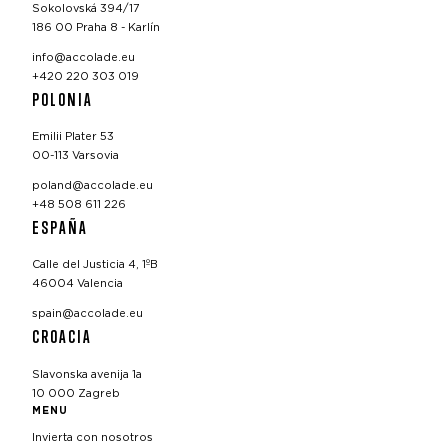
Sokolovská 394/17
186 00 Praha 8 - Karlín
info@accolade.eu
+420 220 303 019
POLONIA
Emilii Plater 53
00-113 Varsovia
poland@accolade.eu
+48 508 611 226
ESPAÑA
Calle del Justicia 4, 1ºB
46004 Valencia
spain@accolade.eu
CROACIA
Slavonska avenija 1a
10 000 Zagreb
MENU
Invierta con nosotros