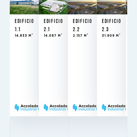
EDIFICIO 1.1
EDIFICIO 2.1
EDIFICIO 2.2
EDIFICIO 2.3
EDIFIC
EN
ALQUILER
2
2
2
2
2
14.833 M
14.087 M
2.157 M
31.909 M
EDIFICIO
EDIFICIO
EDIFICIO
EDIFICIO
ED
ESTADO
1.1
2.1
2.2
2.3
2.
2
2
2
2
14.833 M
14.087 M
2.157 M
31.909 M
2.
EL FONDO DESDE
Alquiler -
ESTADO
SE ALQUILA
edificio
ALTURA LIBRE
existente
COLUMNAS
2
2.158 m
SE ALQUILA
BREEAM
10 m
ESTADO
ALTURA LIBRE
12x24
 EL FONDO DESDE
COLUMNAS
EN
Alquilado
Alquilado
Very
ESTADO
BREEAM
BREEAM
ALQUILER
Good
Excellent
Excellent
BREEAM