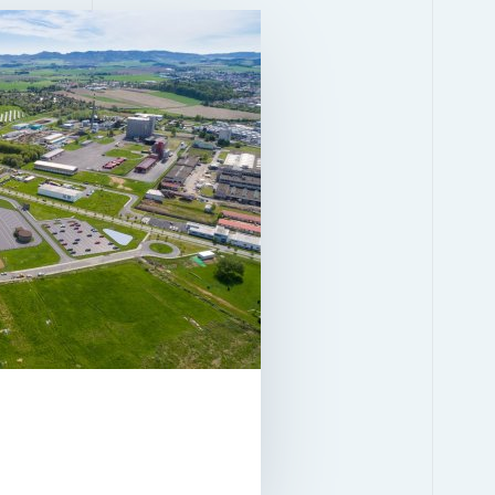
EDIFICIO 1.1
2
14.158 M
ón
ESTADO
EN EL FONDO DESDE
SE ALQUILA
ALTURA LIBRE
COLUMNAS
BREEAM
EN ALQUILER