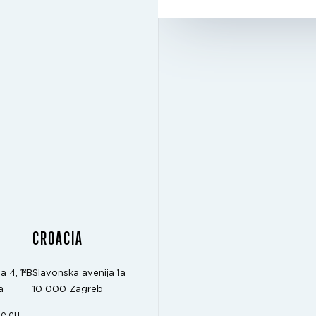
CROACIA
a 4, 1ºB
Slavonska avenija 1a
a
10 000 Zagreb
e.eu