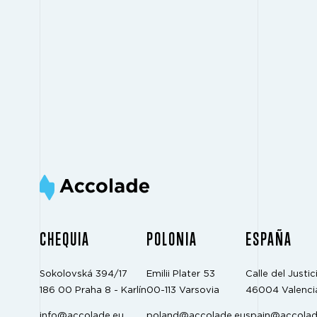
CHEQUIA
POLONIA
ESPAÑA
Sokolovská 394/17
Emilii Plater 53
Calle del Justici
186 00 Praha 8 - Karlín
00-113 Varsovia
46004 Valenci
info@accolade.eu
poland@accolade.eu
spain@accolad