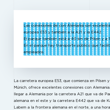
Las conexiones de con Alemania son excelentes
europea E53 y también a la A21 y la E442.
El parque también está a 40 km de Pilsen y a
En el parque hay transporte público que facili
empleados.
La carretera europea E53, que comienza en Pilsen y
Múnich, ofrece excelentes conexiones con Alemania
llegar a Alemania por la carretera A21 que va de Par
alemana en el este y la carretera E442 que va de K
Labem a la frontera alemana en el norte, a una hora