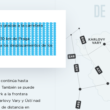
 gracias a la carretera
 130 km de Praga
ta los desplazamientos de los
 continúa hasta
. También se puede
k a la frontera
arlovy Vary y Ústí nad
 de distancia en