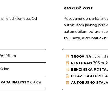
RASPLOŽIVOST
Putovanje do parka iz ce
 manje od kilometra. Od
autobusom javnog prijevo
automobilom od granice 
za 2 sata, a do baltičkih
WA
196 km
TRGOVINA
1,5 km, 3 
RESTORAN
705 m, 2
0 km
BENZINSKA POSTA
IZLAZ S AUTOPUTA
GRADA BIAŁYSTOK
8 km
AUTOBUSNO STAJA