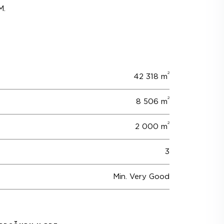
M.
2
42 318 m
2
8 506 m
2
2 000 m
3
Min. Very Good