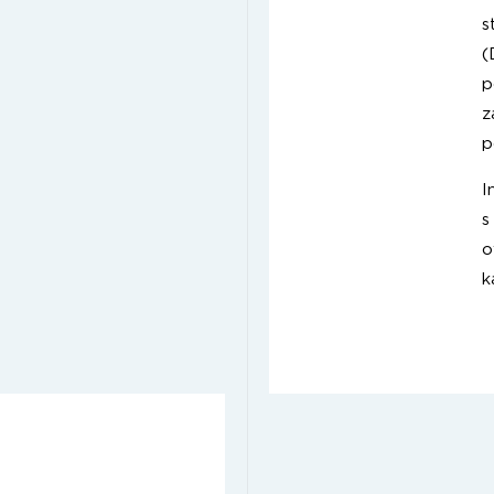
s
(
p
z
p
I
s
o
k