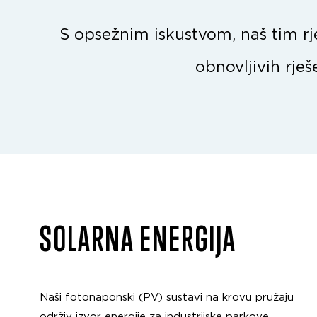
S opsežnim iskustvom, naš tim rje
obnovljivih rje
SOLARNA ENERGIJA
Naši fotonaponski (PV) sustavi na krovu pružaju
održiv izvor energije za industrijske parkove.