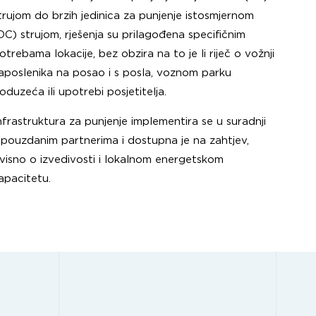
trujom do brzih jedinica za punjenje istosmjernom
DC) strujom, rješenja su prilagođena specifičnim
otrebama lokacije, bez obzira na to je li riječ o vožnji
aposlenika na posao i s posla, voznom parku
oduzeća ili upotrebi posjetitelja.
nfrastruktura za punjenje implementira se u suradnji
 pouzdanim partnerima i dostupna je na zahtjev,
visno o izvedivosti i lokalnom energetskom
apacitetu.