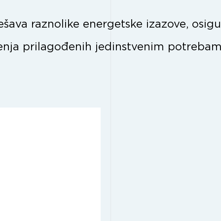
šava raznolike energetske izazove, osigu
šenja prilagođenih jedinstvenim potreba