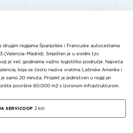
 s drugim regijama Španjolske i Francuske autocestama
 (Valencia–Madrid). Smješten je u sredini tzv.
oji je već godinama važno logističko područje. Najveća
Valencia, koja se često naziva vratima Latinske Amerike i
je samo 20 minuta. Projekt je jedinstven u regiji jer
orište površine 60.000 m2 s izvrsnom infrastrukturom.
JA SERVICOOP
2 km