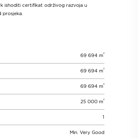
ark ishoditi certifikat održivog razvoja u
 prosjeka.
2
69 694 m
2
69 694 m
2
69 694 m
2
25 000 m
1
Min. Very Good