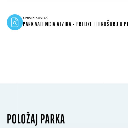
SPECIFIKACIJA
PARK VALENCIA ALZIRA - PREUZETI BROŠURU U P
POLOŽAJ PARKA