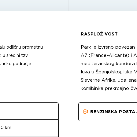
RASPLOŽIVOST
Park je izvrsno povezan
aju odličnu prometnu
A7 (France–Alicante) i A3
u sredini tzv.
mediteranskog koridora k
stičko područje.
luka u Španjolskoj, luka 
Sjeverne Afrike, udaljena 
komibinira prekrcajno čv
BENZINSKA POSTA
40 km