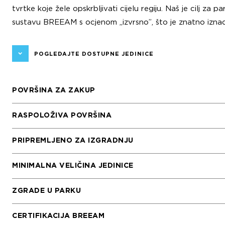
tvrtke koje žele opskrbljivati cijelu regiju. Naš je cilj za p
sustavu BREEAM s ocjenom „izvrsno”, što je znatno iznad
POGLEDAJTE DOSTUPNE JEDINICE
POVRŠINA ZA ZAKUP
RASPOLOŽIVA POVRŠINA
PRIPREMLJENO ZA IZGRADNJU
MINIMALNA VELIČINA JEDINICE
ZGRADE U PARKU
CERTIFIKACIJA BREEAM