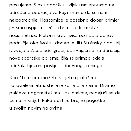
poslujemo. Svoju podršku uvijek usmjeravamo na
određena područja za koja znamo da su nam
najpotrebnija. Hostomice je posebno dobar primjer
jer smo uspjeli usrećiti djecu – bilo unutar
nogometnog kluba ili kroz našu pomoć u obnovi
područja oko škole”, dodao je Jiří Stránský, voditelj
razvoja u Accolade grupi, pozivajući se na donaciju
nove sportske opreme, čija se primopredaja
održala tijekom poslijepodnevnog treninga.
Kao što i sami možete vidjeti u priloženoj
fotogaleriji, atmosfera je zbilja bila sjajna. Držimo
palčeve nogometašima Hostomicea, nadajući se da
ćemo ih vidjeti kako postižu brojne pogotke
u svojim novim golovima!