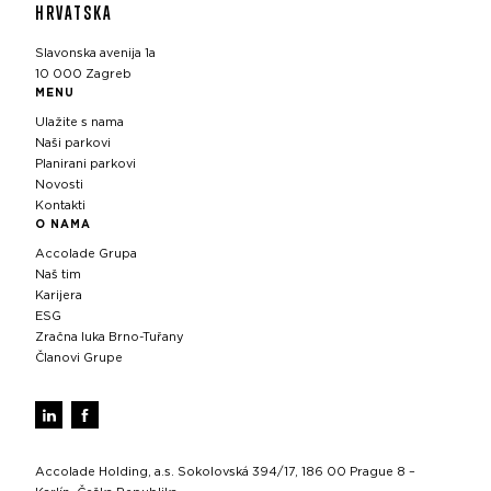
HRVATSKA
Slavonska avenija 1a
10 000 Zagreb
MENU
Ulažite s nama
Naši parkovi
Planirani parkovi
Novosti
Kontakti
O NAMA
Accolade Grupa
Naš tim
Karijera
ESG
Zračna luka Brno-Tuřany
Članovi Grupe
Accolade Holding, a.s. Sokolovská 394/17, 186 00 Prague 8 –