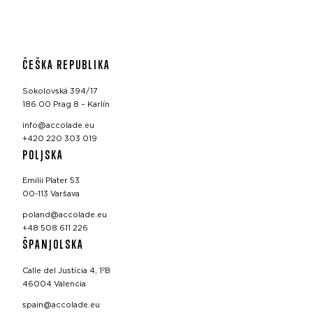
ČEŠKA REPUBLIKA
Sokolovská 394/17
186 00 Prag 8 – Karlín
info@accolade.eu
+420 220 303 019
POLJSKA
Emilii Plater 53
00-113 Varšava
poland@accolade.eu
+48 508 611 226
ŠPANJOLSKA
Calle del Justicia 4, 1ºB
46004 Valencia
spain@accolade.eu