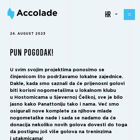
HR
24. AUGUST 2023
PUN POGODAK!
U svim svojim projektima ponosimo se
činjenicom što podržavamo lokalne zajednice.
Dakle, kada smo saznali da će prijenosni golovi
biti korisni nogometašima u lokalnom klubu
u Hostomicama u Sjevernoj Češkoj, sve je bilo
jasno kako Panattoniju tako i nama. Već smo
osigurali nove komplete za njihove mlade
nogometaške nade i sada se nadamo da će
donacija nekoliko novih golova dovesti do toga
da postignu još više golova na treninzima
i utakmicama!