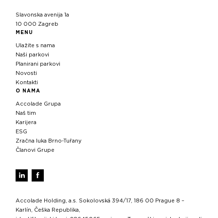
Slavonska avenija 1a
10 000 Zagreb
MENU
Ulažite s nama
Naši parkovi
Planirani parkovi
Novosti
Kontakti
O NAMA
Accolade Grupa
Naš tim
Karijera
ESG
Zračna luka Brno-Tuřany
Članovi Grupe
Accolade Holding, a.s. Sokolovská 394/17, 186 00 Prague 8 –
Karlín, Češka Republika,