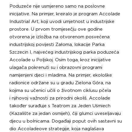
Poduzeće nije usmjereno samo na poslovne
inicijative. Na primjer, kreiralo je program Accolade
Industrial Art, koji uvodi umjetnost u industrijske
prostore. U prvom tromjesečju ove godine
otvorena je izložba na otvorenom posvećena
industrijskoj povijesti Załoma, lokacije Parka
Szczecin I, najvećeg industrijskog parka poduzeća
Accolade u Poljskoj. Osim toga, kroz inicijative
ulagača pokrenuti su i obrazovni programi
namijenjeni djeci i mladima. Na primjer, ekološke
radionice održane su u gradu Zielona Góra, na
kojima su učenici učili o životnom ciklusu pčela
i njihovoj važnosti za prirodni okoliš. Accolade
također surađuje s Teatrom za Jeden Uśmiech
(Kazalište za jedan osmijeh), čiji glumci uveseljavaju
djecu u bolnicama. Događaji poput ovih sastavni su
dio Accoladeove strategije, koja naglašava