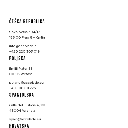
ČEŠKA REPUBLIKA
Sokolovská 394/17
186 00 Prag 8 – Karlín
info@accolade.eu
+420 220 303 019
POLJSKA
Emilii Plater 53
00-113 Varšava
poland@accolade.eu
+48 508 611 226
ŠPANJOLSKA
Calle del Justicia 4, 1ºB
46004 Valencia
spain@accolade.eu
HRVATSKA