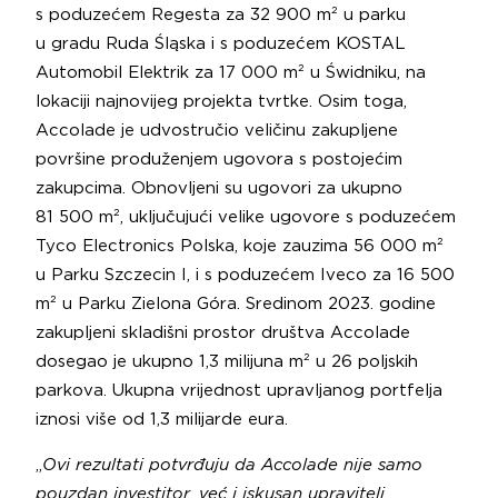
s poduzećem Regesta za 32 900 m² u parku
u gradu Ruda Śląska i s poduzećem KOSTAL
Automobil Elektrik za 17 000 m² u Świdniku, na
lokaciji najnovijeg projekta tvrtke. Osim toga,
Accolade je udvostručio veličinu zakupljene
površine produženjem ugovora s postojećim
zakupcima. Obnovljeni su ugovori za ukupno
81 500 m², uključujući velike ugovore s poduzećem
Tyco Electronics Polska, koje zauzima 56 000 m²
u Parku Szczecin I, i s poduzećem Iveco za 16 500
m² u Parku Zielona Góra. Sredinom 2023. godine
zakupljeni skladišni prostor društva Accolade
dosegao je ukupno 1,3 milijuna m² u 26 poljskih
parkova. Ukupna vrijednost upravljanog portfelja
iznosi više od 1,3 milijarde eura.
„
Ovi rezultati potvrđuju da Accolade nije samo
pouzdan investitor, već i iskusan upravitelj