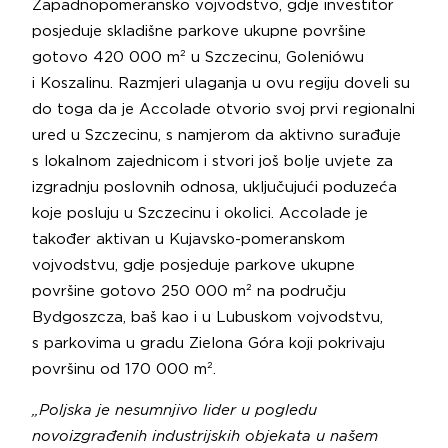
Zapadnopomeransko vojvodstvo, gdje investitor
posjeduje skladišne parkove ukupne površine
gotovo 420 000 m² u Szczecinu, Goleniówu
i Koszalinu. Razmjeri ulaganja u ovu regiju doveli su
do toga da je Accolade otvorio svoj prvi regionalni
ured u Szczecinu, s namjerom da aktivno surađuje
s lokalnom zajednicom i stvori još bolje uvjete za
izgradnju poslovnih odnosa, uključujući poduzeća
koje posluju u Szczecinu i okolici. Accolade je
također aktivan u Kujavsko-pomeranskom
vojvodstvu, gdje posjeduje parkove ukupne
površine gotovo 250 000 m² na području
Bydgoszcza, baš kao i u Lubuskom vojvodstvu,
s parkovima u gradu Zielona Góra koji pokrivaju
površinu od 170 000 m².
„Poljska je nesumnjivo lider u pogledu
novoizgrađenih industrijskih objekata u našem