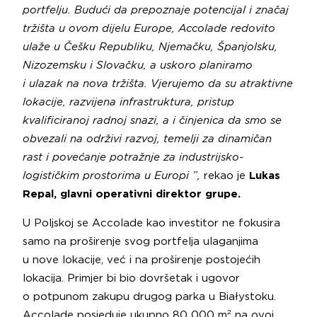
portfelju. Budući da prepoznaje potencijal i značaj
tržišta u ovom dijelu Europe, Accolade redovito
ulaže u Češku Republiku, Njemačku, Španjolsku,
Nizozemsku i Slovačku, a uskoro planiramo
i ulazak na nova tržišta. Vjerujemo da su atraktivne
lokacije, razvijena infrastruktura, pristup
kvalificiranoj radnoj snazi, a i činjenica da smo se
obvezali na održivi razvoj, temelji za dinamičan
rast i povećanje potražnje za industrijsko-
logističkim prostorima u Europi ”,
rekao je
Lukas
Repal, glavni operativni direktor grupe.
U Poljskoj se Accolade kao investitor ne fokusira
samo na proširenje svog portfelja ulaganjima
u nove lokacije, već i na proširenje postojećih
lokacija. Primjer bi bio dovršetak i ugovor
o potpunom zakupu drugog parka u Białystoku.
Accolade posjeduje ukupno 80 000 m² na ovoj